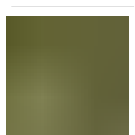
funeral de su madre Este mes, la Arquidiócesis de Denver
honra a Mary Machado, quien partió a la casa del Padre el
24 de junio de 2026, tras una breve batalla contra el cáncer
de páncreas, como nuestra Discípula del Mes. Durante los
casi 40 años que vivió en Denver, entregó su vida al servicio
fiel de su familia, de la comunidad de educación en casa y
de los sacer