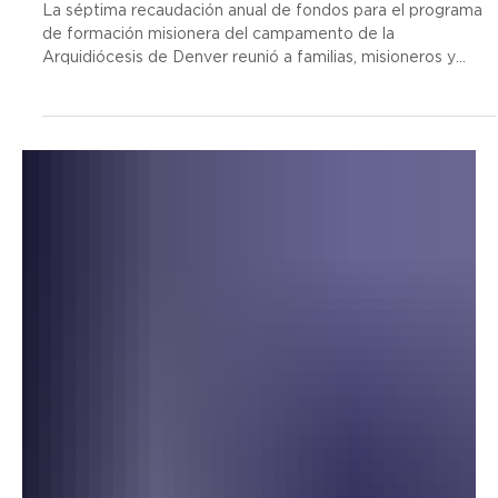
hace 10 horas
3 min de lectura
Alegría y diversión toman las alturas en Fiat Fest del
campamento Annunciation Heights
La séptima recaudación anual de fondos para el programa
de formación misionera del campamento de la
Arquidiócesis de Denver reunió a familias, misioneros y
benefactores para disfrutar de un día de carreras, risas y
encuentros llenos de alegría en las Montañas Rocosas.
Participantes recorren el obstáculo resbaladizo durante la
carrera de aventura de Fiat Fest. (Foto cortesía de
Annunciation Heights). ¿Hasta las alturas… de la diversión?
En Annunciation Heights, el campamento d