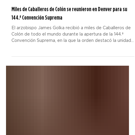
André Escaleira, Jr.
hace 1 día
7 min de lectura
Miles de Caballeros de Colón se reunieron en Denver para su
144.ª Convención Suprema
El arzobispo James Golka recibió a miles de Caballeros de
Colón de todo el mundo durante la apertura de la 144.ª
Convención Suprema, en la que la orden destacó la unidad,
la evangelización y un récord histórico de servicio caritativo.
El Caballero Supremo Patrick E. Kelly presenta su informe
anual durante la 144.ª Convención Suprema de los
Caballeros de Colón. En su mensaje, rindió homenaje a san
Juan Pablo II, quien visitó Denver en 1993 y transformó la
Iglesia local. (Foto