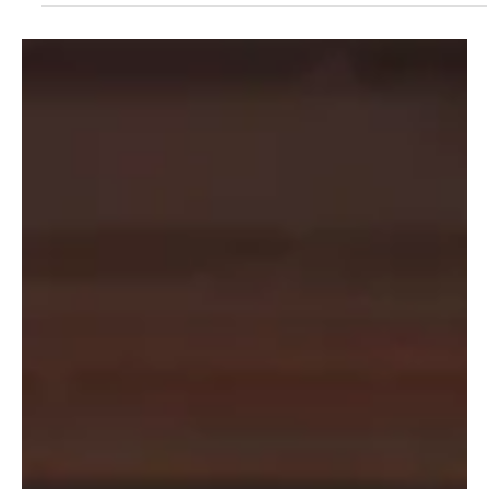
Escritor Invitado
21 feb
5 min de lectura
El veneno amargo del resentimiento: un camino seguro para
destruir el matrimonio
(Foto: Lightstock) Por Allison Auth Los opuestos se atraen, como
piezas de un rompecabezas que encajan perfectamente. Y, sin
embargo, en la mayoría de los matrimonios que conozco, incluido
el mío, descubrimos durante la primera década que no podríamos
ser más diferentes. A veces resulta difícil recordar qué nos unió en
primer lugar. La respuesta está ahí, pero con frecuencia hay que
redescubrirla. En el camino, las diferencias, los malentendidos y las