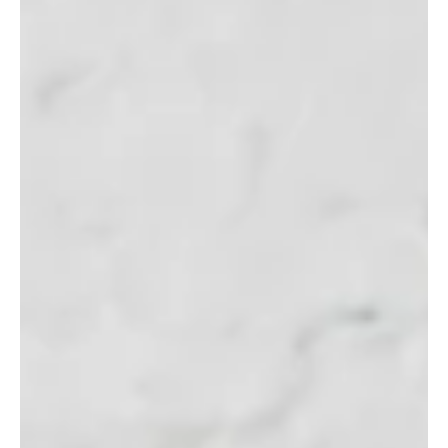
Un sueño que lo llevó hasta mí… y Dios que nos condujo a los
dos
Cómo una visión inesperada, una pequeña capilla y mucha gracia
nos revelaron nuestra vocación y profundizaron nuestro amor por
Cristo. La Capilla de la Porciúncula de la Universidad Franciscana
de Steubenville fue clave en la historia de amor de Meg y Ryan.
(Foto cortesía de la página de Facebook de la Universidad
Franciscana de Steubenville) Por Meg Stout Cómo mi esposo,
Ryan, y yo nos conocimos y nos casamos parece sacado del
Antiguo Testamento: encuentros providenciales, p