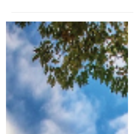
El legado del arzobispo Samuel: Un pastor firme que ha
mantenido a Denver como una 'ciudad en lo alto de la colina'
(Foto por Dan Petty/El Pueblo Católico) Por Roxanne King Un
hombre de oración. Un padre para su rebaño. Un apóstol fiel. Un
pastor firme como roca. Así lo describen quienes conocen bien al
arzobispo de Denver, Mons. Samuel J. Aquila. El 7 de febrero del
2026, la jubilación del arzobispo Samuel fue aceptada por el papa
León XIV. Al mismo tiempo, se anunció que el obispo James R. Golka
asumirá el mando de la Arquidiócesis de Denver como su noveno
obispo y sexto arzobispo. Al