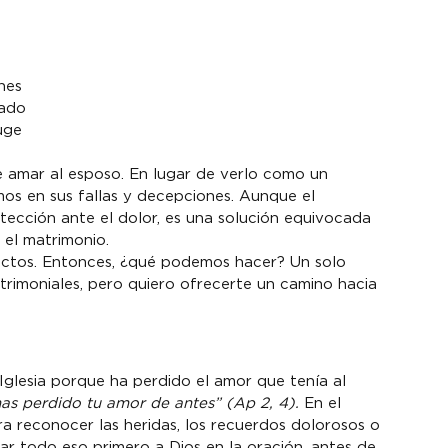
nes
sado
uge
e amar al esposo. En lugar de verlo como un 
os en sus fallas y decepciones. Aunque el 
tección ante el dolor, es una solución equivocada 
 el matrimonio.
fectos. Entonces, ¿qué podemos hacer? Un solo 
trimoniales, pero quiero ofrecerte un camino hacia 
a Iglesia porque ha perdido el amor que tenía al 
as perdido tu amor de antes” (Ap 2, 4). 
En el 
a reconocer las heridas, los recuerdos dolorosos o 
var todo eso primero a Dios en la oración, antes de 