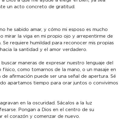
r a Dios a que me ayude a elegir el bien, ya sea 
te un acto concreto de gratitud.
 no he sabido amar, y cómo mi esposo es mucho 
o mirar la viga en mi propio ojo y arrepentirme de 
. Se requiere humildad para reconocer mis propias 
o hacia la santidad y el amor verdadero.
buscar maneras de expresar nuestro lenguaje del 
o físico, como tomarnos de la mano, o un masaje en 
a de afirmación puede ser una señal de apertura. Sé 
o apartamos tiempo para orar juntos o convivimos 
agravan en la oscuridad. Sácalos a la luz 
fesarse. Pongan a Dios en el centro de su 
car el corazón y comenzar de nuevo.