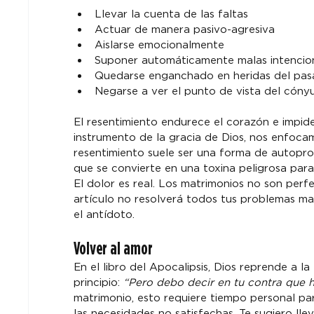
Llevar la cuenta de las faltas
Actuar de manera pasivo-agresiva
Aislarse emocionalmente
Suponer automáticamente malas intencio
Quedarse enganchado en heridas del pa
Negarse a ver el punto de vista del cóny
El resentimiento endurece el corazón e impid
instrumento de la gracia de Dios, nos enfocam
resentimiento suele ser una forma de autopro
que se convierte en una toxina peligrosa para
El dolor es real. Los matrimonios no son per
artículo no resolverá todos tus problemas ma
el antídoto.
Volver al amor
En el libro del Apocalipsis, Dios reprende a l
principio: 
“Pero debo decir en tu contra que h
matrimonio, esto requiere tiempo personal par
las necesidades no satisfechas. Te sugiero lle