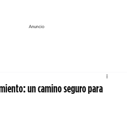
e y espiritualidad
Perspectiva
País y mundo
Fe y cultura
Anuncio
imiento: un camino seguro para