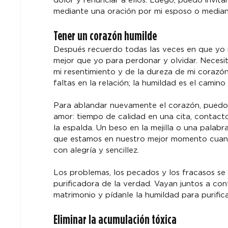
dolor y renunciar a ellos. Luego, puedo invita
mediante una oración por mi esposo o median
Tener un corazón humilde
Después recuerdo todas las veces en que yo
mejor que yo para perdonar y olvidar. Necesit
mi resentimiento y de la dureza de mi corazón
faltas en la relación; la humildad es el camin
Para ablandar nuevamente el corazón, puedo 
amor: tiempo de calidad en una cita, contact
la espalda. Un beso en la mejilla o una palabr
que estamos en nuestro mejor momento cuand
con alegría y sencillez.
Los problemas, los pecados y los fracasos se 
purificadora de la verdad. Vayan juntos a con
matrimonio y pídanle la humildad para purifi
Eliminar la acumulación tóxica