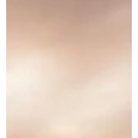
29 jun
4 min de lectura
Arzobispo Golka recibe el palio de manos del papa León XIV
El santo padre impuso el palio a 35 arzobispos de todo el mundo,
incluido el pastor del norte de Colorado, en la Basílica de San
Pedro en el Vaticano durante la solemnidad de San Pedro y San
Pablo. (Primera foto de Lola Gomez/CNS; otras fotos de André
Escaleira, Jr./El Pueblo Católico) De rodillas en la Basílica de San
Pedro en Roma, el arzobispo de Denver, Mons. James Golka,
asumió un nuevo manto al recibir el palio de manos del papa León
XIV. Tradicionalmente impuesto en la