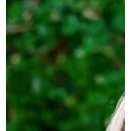
Escritor Invitado
26 jun
4 min de lectura
Hacer discípulos: Comparte la visión
Parte siete: Después de escuchar el kerigma, la buena nueva
salvadora del evangelio, y tomar la decisión de seguir a Cristo, la
persona que está siendo acompañada necesita comprender lo
que significa seguir a Jesús. (Photo: Lightstock) Por Tanner Kalina
¡Muy bien! Fuiste valiente. Compartiste el evangelio con la persona
a la que estás acompañando de manera intencional. Le pediste
una respuesta y te dijo que “sí” a comprometer su vida con Cristo.
¡VAMOS! … ¿Pero hacia dónde? E