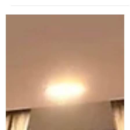
En honor a Mary Machado: una vida entregada a la hospitalidad
y al servicio oculto
(Foto proporcionada) “Para ella, la vida era Cristo y la muerte una
ganancia” Padre Jacob Machado, homilía en el funeral de su madre
Este mes, la Arquidiócesis de Denver honra a Mary Machado, quien
partió a la casa del Padre el 24 de junio de 2026, tras una breve
batalla contra el cáncer de páncreas, como nuestra Discípula del
Mes. Durante los casi 40 años que vivió en Denver, entregó su vida
al servicio fiel de su familia, de la comunidad de educación en casa
y de los sacer