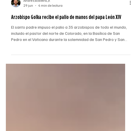
André Escaleira, Jr.