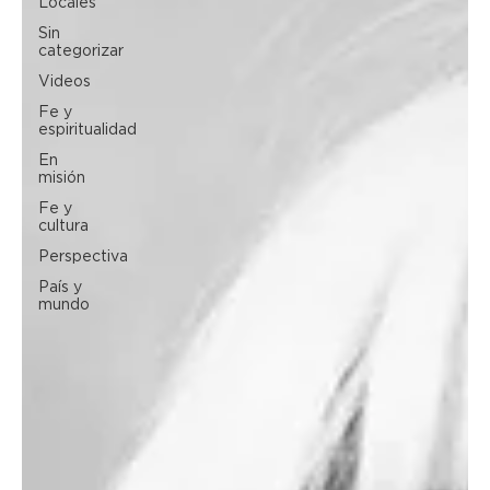
Locales
Sin
categorizar
Videos
Fe y
espiritualidad
En
misión
Fe y
cultura
Perspectiva
País y
mundo