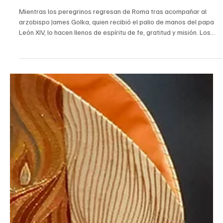
André Escaleira, Jr.
8 jul
6 min de lectura
Peregrinación Arquidiocesana del Palio deja peregrinos llenos
de gratitud y una fe renovada
Mientras los peregrinos regresan de Roma tras acompañar al
arzobispo James Golka, quien recibió el palio de manos del papa
León XIV, lo hacen llenos de espíritu de fe, gratitud y misión. Los
peregrinos se toman una última foto de grupo tras una cena de
despedida, después de una semana de peregrinación por Roma.
(Foto proporcionada) Hay mucho que hacer al regresar de un viaje.
¿Dónde dejé las llaves de la casa? ¿Por dónde empiezo con toda