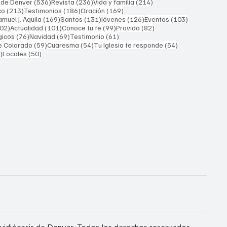
536 entradas
236 entradas
214 entradas
 de Denver
(536)
Revista
(236)
Vida y familia
(214)
213 entradas
186 entradas
169 entradas
co
(213)
Testimonios
(186)
Oración
(169)
169 entradas
131 entradas
126 entradas
103 entrada
muel J. Aquila
(169)
Santos
(131)
Jóvenes
(126)
Eventos
(103)
102 entradas
101 entradas
99 entradas
82 entradas
02)
Actualidad
(101)
Conoce tu fe
(99)
Provida
(82)
76 entradas
69 entradas
61 entradas
gicos
(76)
Navidad
(69)
Testimonio
(61)
59 entradas
54 entradas
54 entradas
e Colorado
(59)
Cuaresma
(54)
Tu Iglesia te responde
(54)
51 entradas
50 entradas
)
Locales
(50)