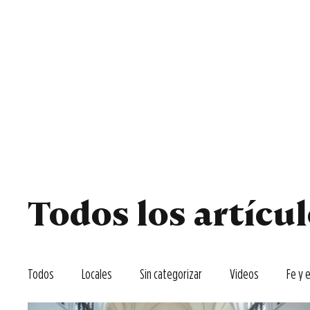
Todos
Locales
F
Todos los artícu
Todos
Locales
Sin categorizar
Videos
Fe y 