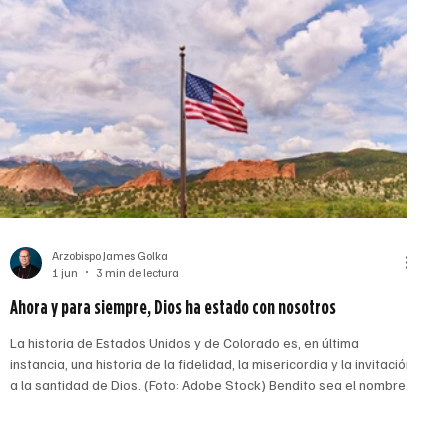
Arzobispo James Golka
1 jun
3 min de lectura
Ahora y para siempre, Dios ha estado con nosotros
La historia de Estados Unidos y de Colorado es, en última
instancia, una historia de la fidelidad, la misericordia y la invitación
a la santidad de Dios. (Foto: Adobe Stock) Bendito sea el nombre
del Señor, ahora y por siempre. Nuestro auxilio es el nombre del
Señor, que hizo el cielo y la tierra. Esa fórmula para una bendición
apostólica, una bendición que dan los obispos, tiene mucho que