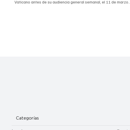
Vaticano antes de su audiencia general semanal, el 11 de marzo
de 2026. (Foto: CNS/Lola Gomez) Por el Dr. Jared Staudt “Todos
los caminos llevan a Roma”. Este dicho proverbial del antiguo
imperio siguió siendo cierto incluso cuando los discípulos de Jesú
se abrieron paso por el mundo. La Ciudad Eterna, capital de uno 
los imperios más grandes del mu
Categorías