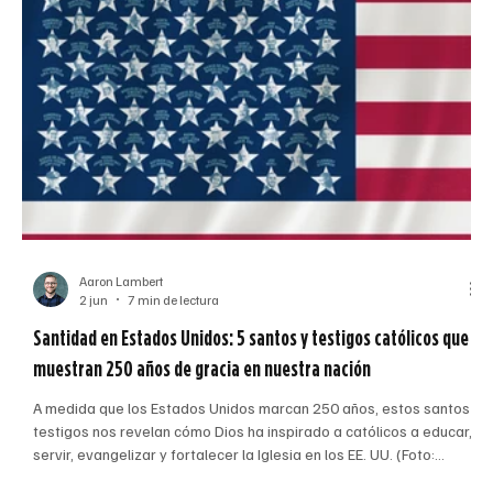
Aaron Lambert
2 jun
7 min de lectura
Santidad en Estados Unidos: 5 santos y testigos católicos que
muestran 250 años de gracia en nuestra nación
o
A medida que los Estados Unidos marcan 250 años, estos santos y
testigos nos revelan cómo Dios ha inspirado a católicos a educar,
e
servir, evangelizar y fortalecer la Iglesia en los EE. UU. (Foto:
diseño por el equipo de El Pueblo Católico) Nota del editor: Al