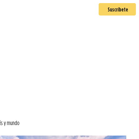
En misión
Mas >
Suscríbete
ís y mundo