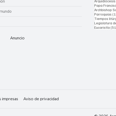
Arquidiócesis
ión
Papa Francis
Archbishop Sa
 mundo
Parroquias
(1
Tiempos litúr
Legislatura d
Eucaristía
(51
Anuncio
s impresas
Aviso de privacidad