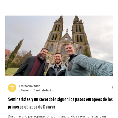
acercarnos a los 250 años de nuestra nación, contemplamos a los
muchos santos y testigos que Dios ha suscitado para edificar su
Reino en la tierra. Estas almas brillan por su valiente anuncio del
evangelio, su vida de or
Escritor Invitado
18 mar
6 min de lectura
Seminaristas y un sacerdote siguen los pasos europeos de los
primeros obispos de Denver
a
Durante una peregrinación por Francia, dos seminaristas y un