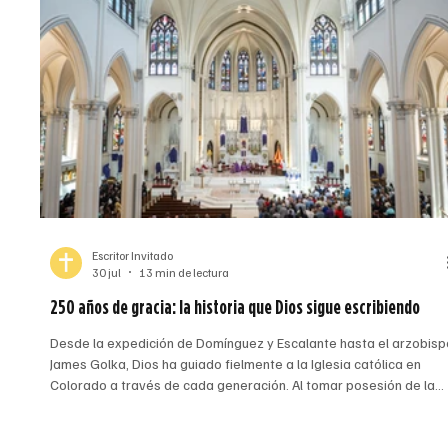
Escritor Invitado
30 jul
13 min de lectura
250 años de gracia: la historia que Dios sigue escribiendo
Desde la expedición de Domínguez y Escalante hasta el arzobisp
James Golka, Dios ha guiado fielmente a la Iglesia católica en
Colorado a través de cada generación. Al tomar posesión de la
Catedral Basílica de la Inmaculada Concepción en Denver el 26 d
marzo de 2026, el arzobispo James Golka reflexionó sobre la
misión de Dios para la Arquidiócesis de Denver, siempre antigua,