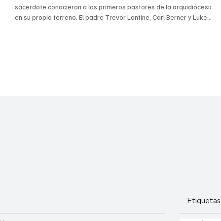
sacerdote conocieron a los primeros pastores de la arquidiócesis
en su propio terreno. El padre Trevor Lontine, Carl Berner y Luke
Metzer, todos ellos estudiando en Roma, realizaron una
s
peregrinación a Francia el mes pasado, siguiendo los pasos de
de
algunos de los líderes espirituales de Denver. (Foto
proporcionada) SeminaristaArquidiócesis de Denver Todo
sacerdote y seminarista tiene una “historia vocacional”, un tes
Etiquetas