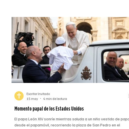
siempre nueva, e invitó a los fieles a vivirla hoy. (Foto de Dan
Petty/El Pueblo Católico) Por el pad
Escritor Invitado
15 may
4 min de lectura
Momento papal de los Estados Unidos
El papa León XIV sonríe mientras saluda a un niño vestido de pap
desde el papamóvil, recorriendo la plaza de San Pedro en el