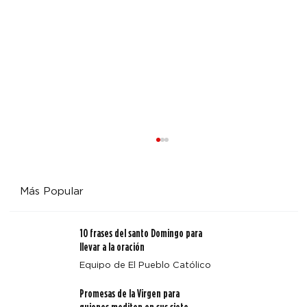
Más Popular
10 frases del santo Domingo para
llevar a la oración
Equipo de El Pueblo Católico
Promesas de la Virgen para
Arquidiócesis de Denver emite un aviso sobre Octavio