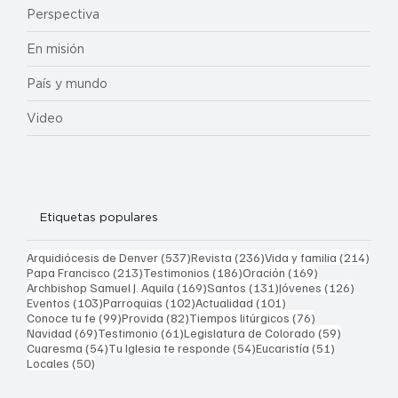
Perspectiva
En misión
País y mundo
Video
Etiquetas populares
537 entradas
236 entradas
214 
Arquidiócesis de Denver
(537)
Revista
(236)
Vida y familia
(214)
213 entradas
186 entradas
169 entradas
Papa Francisco
(213)
Testimonios
(186)
Oración
(169)
169 entradas
131 entradas
126 ent
Archbishop Samuel J. Aquila
(169)
Santos
(131)
Jóvenes
(126)
103 entradas
102 entradas
101 entradas
Eventos
(103)
Parroquias
(102)
Actualidad
(101)
99 entradas
82 entradas
76 entradas
Conoce tu fe
(99)
Provida
(82)
Tiempos litúrgicos
(76)
69 entradas
61 entradas
59 entrad
Navidad
(69)
Testimonio
(61)
Legislatura de Colorado
(59)
54 entradas
54 entradas
51 entrada
Cuaresma
(54)
Tu Iglesia te responde
(54)
Eucaristía
(51)
50 entradas
Locales
(50)