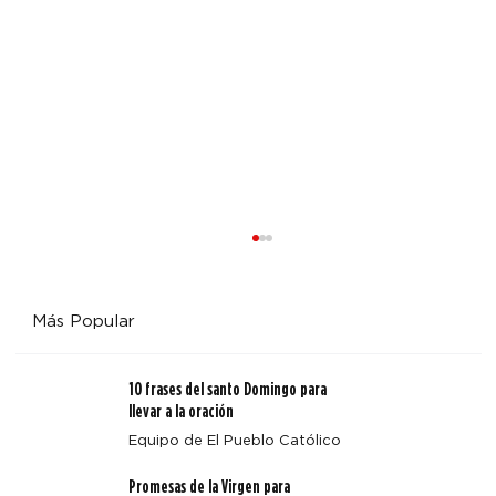
Más Popular
10 frases del santo Domingo para
llevar a la oración
Equipo de El Pueblo Católico
Promesas de la Virgen para
Arquidiócesis de Denver emite un aviso sobre Octavio