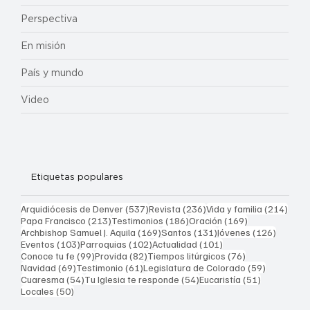
Perspectiva
En misión
País y mundo
Video
Etiquetas populares
537 entradas
236 entradas
214 
Arquidiócesis de Denver
(537)
Revista
(236)
Vida y familia
(214)
213 entradas
186 entradas
169 entradas
Papa Francisco
(213)
Testimonios
(186)
Oración
(169)
169 entradas
131 entradas
126 ent
Archbishop Samuel J. Aquila
(169)
Santos
(131)
Jóvenes
(126)
103 entradas
102 entradas
101 entradas
Eventos
(103)
Parroquias
(102)
Actualidad
(101)
99 entradas
82 entradas
76 entradas
Conoce tu fe
(99)
Provida
(82)
Tiempos litúrgicos
(76)
69 entradas
61 entradas
59 entrad
Navidad
(69)
Testimonio
(61)
Legislatura de Colorado
(59)
54 entradas
54 entradas
51 entrada
Cuaresma
(54)
Tu Iglesia te responde
(54)
Eucaristía
(51)
50 entradas
Locales
(50)