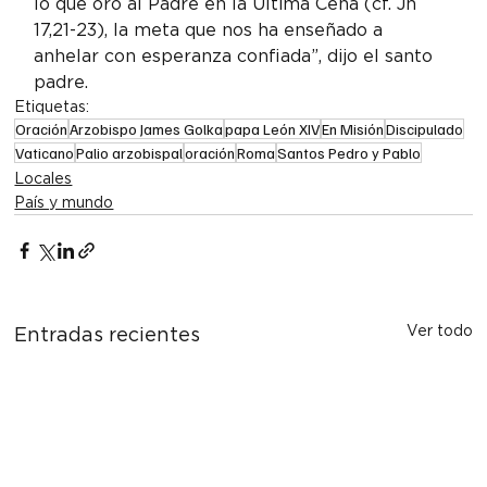
lo que oró al Padre en la Última Cena (cf. Jn 
17,21-23), la meta que nos ha enseñado a 
anhelar con esperanza confiada”, dijo el santo 
padre.
Etiquetas:
Oración
Arzobispo James Golka
papa León XIV
En Misión
Discipulado
Vaticano
Palio arzobispal
oración
Roma
Santos Pedro y Pablo
Locales
País y mundo
Ver todo
Entradas recientes