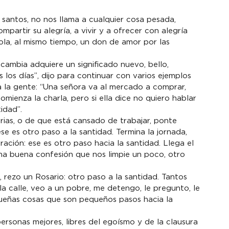
 santos, no nos llama a cualquier cosa pesada, 
ompartir su alegría, a vivir y a ofrecer con alegría 
la, al mismo tiempo, un don de amor por las 
ambia adquiere un significado nuevo, bello, 
os días”, dijo para continuar con varios ejemplos 
a la gente: “Una señora va al mercado a comprar, 
mienza la charla, pero si ella dice no quiero hablar 
idad”.
torias, o de que está cansado de trabajar, ponte 
e es otro paso a la santidad. Termina la jornada, 
ación: ese es otro paso hacia la santidad. Llega el 
na buena confesión que nos limpie un poco, otro 
, rezo un Rosario: otro paso a la santidad. Tantos 
a calle, veo a un pobre, me detengo, le pregunto, le 
queñas cosas que son pequeños pasos hacia la 
rsonas mejores, libres del egoísmo y de la clausura 