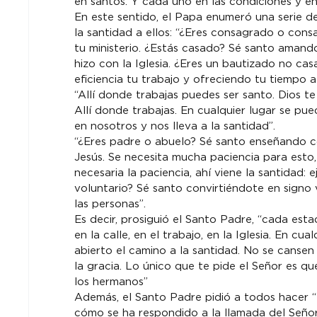
en santos. Y cada uno en las condiciones y en
En este sentido, el Papa enumeró una serie de
la santidad a ellos: “¿Eres consagrado o cons
tu ministerio. ¿Estás casado? Sé santo amand
hizo con la Iglesia. ¿Eres un bautizado no c
eficiencia tu trabajo y ofreciendo tu tiempo a
“Allí donde trabajas puedes ser santo. Dios te
Allí donde trabajas. En cualquier lugar se pue
en nosotros y nos lleva a la santidad”.
“¿Eres padre o abuelo? Sé santo enseñando con
Jesús. Se necesita mucha paciencia para esto
necesaria la paciencia, ahí viene la santidad:
voluntario? Sé santo convirtiéndote en signo v
las personas”.
Es decir, prosiguió el Santo Padre, “cada estad
en la calle, en el trabajo, en la Iglesia. En 
abierto el camino a la santidad. No se cansen
la gracia. Lo único que te pide el Señor es q
los hermanos”
Además, el Santo Padre pidió a todos hacer “
cómo se ha respondido a la llamada del Señor