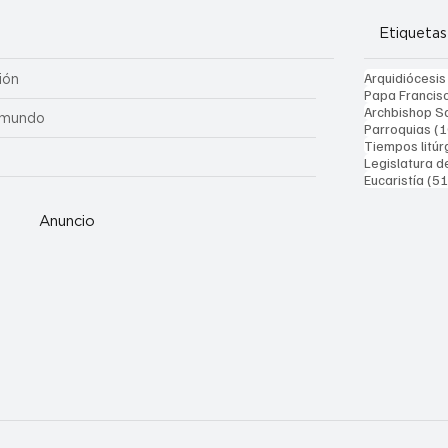
Etiquetas
Arquidiócesis
ión
Papa Francis
Archbishop Sa
 mundo
Parroquias
(1
Tiempos litúr
Legislatura d
Eucaristía
(51
Anuncio