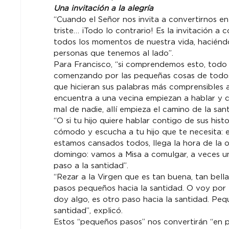
Una invitación a la alegría
“Cuando el Señor nos invita a convertirnos en
triste… ¡Todo lo contrario! Es la invitación a c
todos los momentos de nuestra vida, haciéndo
personas que tenemos al lado”.
Para Francisco, “si comprendemos esto, todo c
comenzando por las pequeñas cosas de todos l
que hicieran sus palabras más comprensibles 
encuentra a una vecina empiezan a hablar y co
mal de nadie, allí empieza el camino de la sant
“O si tu hijo quiere hablar contigo de sus his
cómodo y escucha a tu hijo que te necesita: es
estamos cansados todos, llega la hora de la or
domingo: vamos a Misa a comulgar, a veces u
paso a la santidad”.
“Rezar a la Virgen que es tan buena, tan bella
pasos pequeños hacia la santidad. O voy por l
doy algo, es otro paso hacia la santidad. Pe
santidad”, explicó.
Estos “pequeños pasos” nos convertirán “en pe