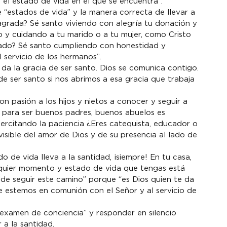
 el estado de vida en el que se encuentra”.
 “estados de vida” y la manera correcta de llevar a 
agrada? Sé santo viviendo con alegría tu donación y 
o y cuidando a tu marido o a tu mujer, como Cristo 
asado? Sé santo cumpliendo con honestidad y 
l servicio de los hermanos”.
 da la gracia de ser santo. Dios se comunica contigo. 
de ser santo si nos abrimos a esa gracia que trabaja 
 pasión a los hijos y nietos a conocer y seguir a 
, para ser buenos padres, buenos abuelos es 
 ejercitando la paciencia ¿Eres catequista, educador o 
isible del amor de Dios y de su presencia al lado de 
o de vida lleva a la santidad, ¡siempre! En tu casa, 
cualquier momento y estado de vida que tengas está 
 de seguir este camino” porque “es Dios quien te da 
ue estemos en comunión con el Señor y al servicio de 
examen de conciencia” y responder en silencio 
 a la santidad.