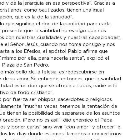
d y de la jerarquía en esa perspectiva”. Gracias a 
cristianos, como bautizados, tienen una igual 
ción, que es la de la santidad”.
lo que significa el don de la santidad para cada 
presente que la santidad no es algo que nos 
 con nuestras cualidades y nuestras capacidades”.
ce el Señor Jesús, cuando nos toma consigo y nos 
arta a los Efesios, el apóstol Pablo afirma que 
 mismo por ella, para hacerla santa”, explicó el 
a Plaza de San Pedro.
ro más bello de la Iglesia: es redescubrirse en 
y de su amor. Se entiende, entonces, que la santidad 
ntidad es un don que se ofrece a todos, nadie está 
tivo de todo cristiano”.
o por fuerza ser obispos, sacerdotes o religiosos. 
cisamente “muchas veces, tenemos la tentación de 
ue tienen la posibilidad de separarse de los asuntos 
oración. ¡Pero no es así!”, dijo enérgico el Papa.
os y poner caras” sino vivir “con amor” y ofrecer “el 
odos los días donde estamos llamados a convertirnos 