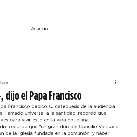
e y espiritualidad
Perspectiva
País y mundo
Fe y cultura
Anuncio
tura
dijo el Papa Francisco
Papa Francisco dedicó su catequesis de la audiencia 
el llamado universal a la santidad, recordó que 
ves para vivir esto en la vida cotidiana.
re recordó que “un gran don del Concilio Vaticano 
ón de la Iglesia fundada en la comunión, y haber 