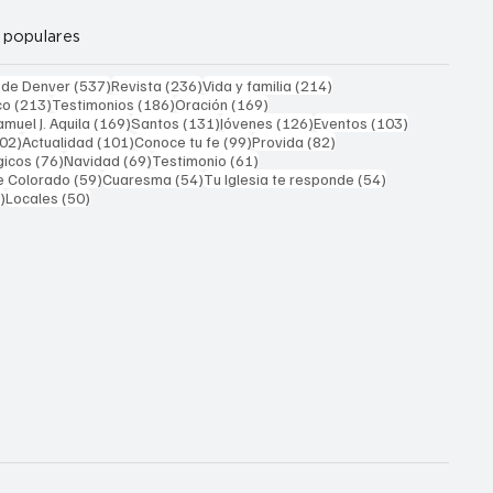
 populares
537 entradas
236 entradas
214 entradas
 de Denver
(537)
Revista
(236)
Vida y familia
(214)
213 entradas
186 entradas
169 entradas
co
(213)
Testimonios
(186)
Oración
(169)
169 entradas
131 entradas
126 entradas
103 entrada
muel J. Aquila
(169)
Santos
(131)
Jóvenes
(126)
Eventos
(103)
102 entradas
101 entradas
99 entradas
82 entradas
02)
Actualidad
(101)
Conoce tu fe
(99)
Provida
(82)
76 entradas
69 entradas
61 entradas
gicos
(76)
Navidad
(69)
Testimonio
(61)
59 entradas
54 entradas
54 entradas
e Colorado
(59)
Cuaresma
(54)
Tu Iglesia te responde
(54)
51 entradas
50 entradas
)
Locales
(50)