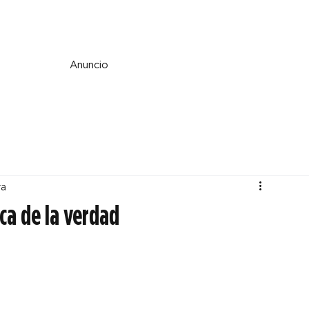
e y espiritualidad
Perspectiva
País y mundo
Fe y cultura
Anuncio
ra
ca de la verdad