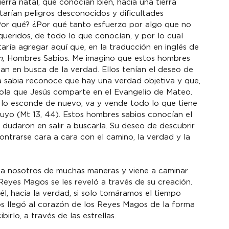
ierra natal, que conocían bien, hacia una tierra 
rían peligros desconocidos y dificultades 
¿Por qué? ¿Por qué tanto esfuerzo por algo que no 
 queridos, de todo lo que conocían, y por lo cual 
ría agregar aquí que, en la traducción en inglés de 
, 
Hombres Sabios. Me imagino que estos hombres 
ban en busca de la verdad. Ellos tenían el deseo de 
a sabia reconoce que hay una verdad objetiva y que, 
ola que Jesús comparte en el Evangelio de Mateo. 
, lo esconde de nuevo, va y vende todo lo que tiene 
yo (Mt 13, 44). Estos hombres sabios conocían el 
dudaron en salir a buscarla. Su deseo de descubrir 
ontrarse cara a cara con el camino, la verdad y la 
a a nosotros de muchas maneras y viene a caminar 
yes Magos se les reveló a través de su creación. 
 él, hacia la verdad, si solo tomáramos el tiempo 
s llegó al corazón de los Reyes Magos de la forma 
birlo, a través de las estrellas.