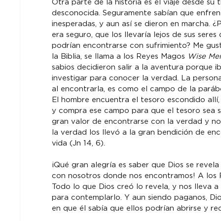
Otra parte de la historia es el viaje desde su t
desconocida. Seguramente sabían que enfrenta
inesperadas, y aun así se dieron en marcha. 
era seguro, que los llevaría lejos de sus seres
podrían encontrarse con sufrimiento? Me gusta
la Biblia, se llama a los Reyes Magos 
Wise Men
sabios decidieron salir a la aventura porque i
investigar para conocer la verdad. La person
al encontrarla, es como el campo de la paráb
El hombre encuentra el tesoro escondido allí
y compra ese campo para que el tesoro sea su
gran valor de encontrarse con la verdad y no 
la verdad los llevó a la gran bendición de enc
vida (Jn 14, 6).
¡Qué gran alegría es saber que Dios se revel
con nosotros donde nos encontramos! A los Re
Todo lo que Dios creó lo revela, y nos lleva a
para contemplarlo. Y aun siendo paganos, Dio
en que él sabía que ellos podrían abrirse y reci