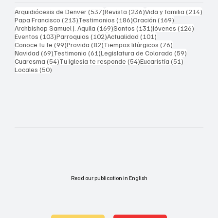
537 entradas
236 entradas
214 
Arquidiócesis de Denver
(537)
Revista
(236)
Vida y familia
(214)
213 entradas
186 entradas
169 entradas
Papa Francisco
(213)
Testimonios
(186)
Oración
(169)
169 entradas
131 entradas
126 ent
Archbishop Samuel J. Aquila
(169)
Santos
(131)
Jóvenes
(126)
103 entradas
102 entradas
101 entradas
Eventos
(103)
Parroquias
(102)
Actualidad
(101)
99 entradas
82 entradas
76 entradas
Conoce tu fe
(99)
Provida
(82)
Tiempos litúrgicos
(76)
69 entradas
61 entradas
59 entrad
Navidad
(69)
Testimonio
(61)
Legislatura de Colorado
(59)
54 entradas
54 entradas
51 entrada
Cuaresma
(54)
Tu Iglesia te responde
(54)
Eucaristía
(51)
50 entradas
Locales
(50)
Read our publication in English