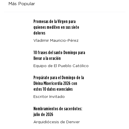
Más Popular
Promesas de la Virgen para
quienes mediten en sus siete
dolores
Vladimir Mauricio-Pérez
Santidad en Estados Unidos: 5 testigos católicos que
10 frases del santo Domingo para
sirvieron a los vulnerables con valentía
llevar a la oración
Equipo de El Pueblo Católico
Prepárate para el Domingo de la
Divina Misericordia 2026 con
estos 10 datos esenciales
Escritor Invitado
Nombramientos de sacerdotes:
julio de 2026
Arquidiócesis de Denver