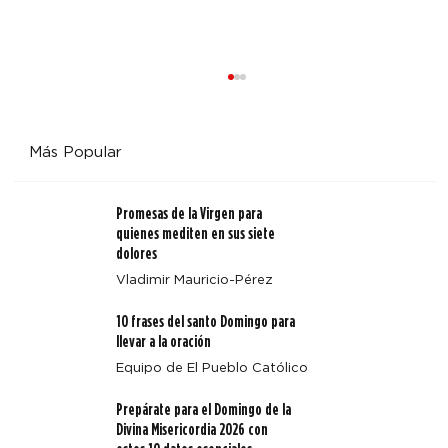
Más Popular
Promesas de la Virgen para
quienes mediten en sus siete
dolores
Vladimir Mauricio-Pérez
Cuando la misericordia nos llama por nuestro nombre:
10 frases del santo Domingo para
una reflexión sobre el arte de santa María Magdalena
llevar a la oración
Equipo de El Pueblo Católico
Prepárate para el Domingo de la
Divina Misericordia 2026 con