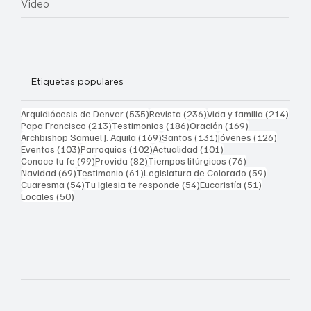
Video
Etiquetas populares
535 entradas
236 entradas
214 
Arquidiócesis de Denver
(535)
Revista
(236)
Vida y familia
(214)
213 entradas
186 entradas
169 entradas
Papa Francisco
(213)
Testimonios
(186)
Oración
(169)
169 entradas
131 entradas
126 ent
Archbishop Samuel J. Aquila
(169)
Santos
(131)
Jóvenes
(126)
103 entradas
102 entradas
101 entradas
Eventos
(103)
Parroquias
(102)
Actualidad
(101)
99 entradas
82 entradas
76 entradas
Conoce tu fe
(99)
Provida
(82)
Tiempos litúrgicos
(76)
69 entradas
61 entradas
59 entrad
Navidad
(69)
Testimonio
(61)
Legislatura de Colorado
(59)
54 entradas
54 entradas
51 entrada
Cuaresma
(54)
Tu Iglesia te responde
(54)
Eucaristía
(51)
50 entradas
Locales
(50)