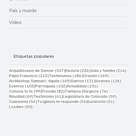
País y mundo
Video
Etiquetas populares
537 entradas
236 entradas
214 
Arquidiócesis de Denver
(537)
Revista
(236)
Vida y familia
(214)
213 entradas
186 entradas
169 entradas
Papa Francisco
(213)
Testimonios
(186)
Oración
(169)
169 entradas
131 entradas
126 ent
Archbishop Samuel J. Aquila
(169)
Santos
(131)
Jóvenes
(126)
103 entradas
102 entradas
101 entradas
Eventos
(103)
Parroquias
(102)
Actualidad
(101)
99 entradas
82 entradas
76 entradas
Conoce tu fe
(99)
Provida
(82)
Tiempos litúrgicos
(76)
69 entradas
61 entradas
59 entrad
Navidad
(69)
Testimonio
(61)
Legislatura de Colorado
(59)
54 entradas
54 entradas
51 entrada
Cuaresma
(54)
Tu Iglesia te responde
(54)
Eucaristía
(51)
50 entradas
Locales
(50)