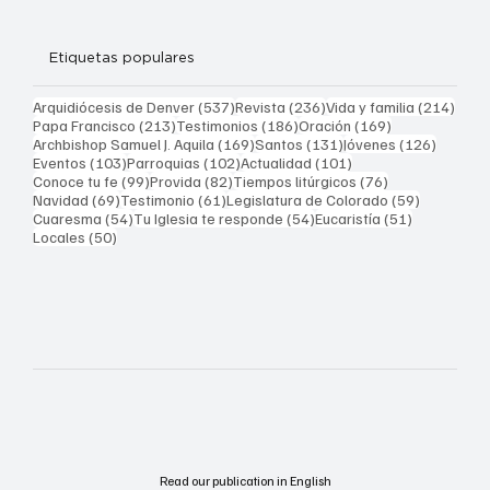
Etiquetas populares
537 entradas
236 entradas
214 
Arquidiócesis de Denver
(537)
Revista
(236)
Vida y familia
(214)
213 entradas
186 entradas
169 entradas
Papa Francisco
(213)
Testimonios
(186)
Oración
(169)
169 entradas
131 entradas
126 ent
Archbishop Samuel J. Aquila
(169)
Santos
(131)
Jóvenes
(126)
103 entradas
102 entradas
101 entradas
Eventos
(103)
Parroquias
(102)
Actualidad
(101)
99 entradas
82 entradas
76 entradas
Conoce tu fe
(99)
Provida
(82)
Tiempos litúrgicos
(76)
69 entradas
61 entradas
59 entrad
Navidad
(69)
Testimonio
(61)
Legislatura de Colorado
(59)
54 entradas
54 entradas
51 entrada
Cuaresma
(54)
Tu Iglesia te responde
(54)
Eucaristía
(51)
50 entradas
Locales
(50)
Read our publication in English