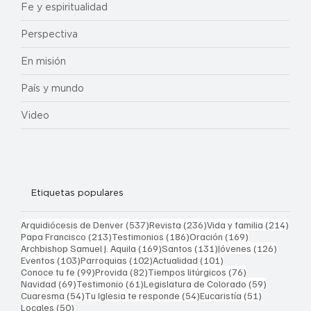
Fe y espiritualidad
Perspectiva
En misión
País y mundo
Video
Etiquetas populares
537 entradas
236 entradas
214 
Arquidiócesis de Denver
(537)
Revista
(236)
Vida y familia
(214)
213 entradas
186 entradas
169 entradas
Papa Francisco
(213)
Testimonios
(186)
Oración
(169)
169 entradas
131 entradas
126 ent
Archbishop Samuel J. Aquila
(169)
Santos
(131)
Jóvenes
(126)
103 entradas
102 entradas
101 entradas
Eventos
(103)
Parroquias
(102)
Actualidad
(101)
99 entradas
82 entradas
76 entradas
Conoce tu fe
(99)
Provida
(82)
Tiempos litúrgicos
(76)
69 entradas
61 entradas
59 entrad
Navidad
(69)
Testimonio
(61)
Legislatura de Colorado
(59)
54 entradas
54 entradas
51 entrada
Cuaresma
(54)
Tu Iglesia te responde
(54)
Eucaristía
(51)
50 entradas
Locales
(50)