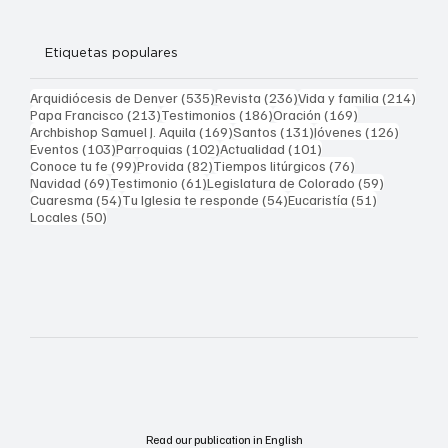
Etiquetas populares
535 entradas
236 entradas
214 
Arquidiócesis de Denver
(535)
Revista
(236)
Vida y familia
(214)
213 entradas
186 entradas
169 entradas
Papa Francisco
(213)
Testimonios
(186)
Oración
(169)
169 entradas
131 entradas
126 ent
Archbishop Samuel J. Aquila
(169)
Santos
(131)
Jóvenes
(126)
103 entradas
102 entradas
101 entradas
Eventos
(103)
Parroquias
(102)
Actualidad
(101)
99 entradas
82 entradas
76 entradas
Conoce tu fe
(99)
Provida
(82)
Tiempos litúrgicos
(76)
69 entradas
61 entradas
59 entrad
Navidad
(69)
Testimonio
(61)
Legislatura de Colorado
(59)
54 entradas
54 entradas
51 entrada
Cuaresma
(54)
Tu Iglesia te responde
(54)
Eucaristía
(51)
50 entradas
Locales
(50)
Read our publication in English