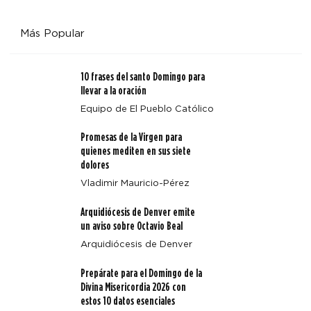
Más Popular
10 frases del santo Domingo para
llevar a la oración
Equipo de El Pueblo Católico
Promesas de la Virgen para
Arquidiócesis de Denver emite un aviso sobre Octavio
quienes mediten en sus siete
Beal
dolores
Vladimir Mauricio-Pérez
Arquidiócesis de Denver emite
un aviso sobre Octavio Beal
Arquidiócesis de Denver
Prepárate para el Domingo de la
Divina Misericordia 2026 con
estos 10 datos esenciales