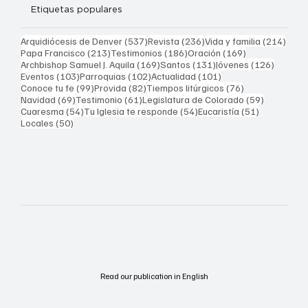
Etiquetas populares
537 entradas
236 entradas
214 
Arquidiócesis de Denver
(537)
Revista
(236)
Vida y familia
(214)
213 entradas
186 entradas
169 entradas
Papa Francisco
(213)
Testimonios
(186)
Oración
(169)
169 entradas
131 entradas
126 ent
Archbishop Samuel J. Aquila
(169)
Santos
(131)
Jóvenes
(126)
103 entradas
102 entradas
101 entradas
Eventos
(103)
Parroquias
(102)
Actualidad
(101)
99 entradas
82 entradas
76 entradas
Conoce tu fe
(99)
Provida
(82)
Tiempos litúrgicos
(76)
69 entradas
61 entradas
59 entrad
Navidad
(69)
Testimonio
(61)
Legislatura de Colorado
(59)
54 entradas
54 entradas
51 entrada
Cuaresma
(54)
Tu Iglesia te responde
(54)
Eucaristía
(51)
50 entradas
Locales
(50)
Read our publication in English