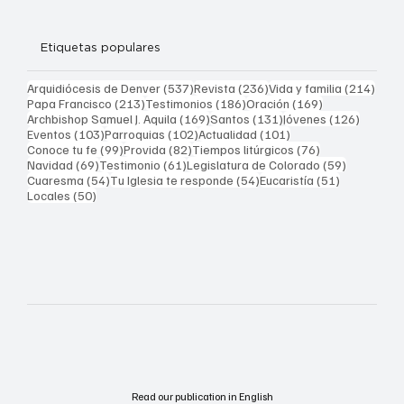
Etiquetas populares
537 entradas
236 entradas
214 
Arquidiócesis de Denver
(537)
Revista
(236)
Vida y familia
(214)
213 entradas
186 entradas
169 entradas
Papa Francisco
(213)
Testimonios
(186)
Oración
(169)
169 entradas
131 entradas
126 ent
Archbishop Samuel J. Aquila
(169)
Santos
(131)
Jóvenes
(126)
103 entradas
102 entradas
101 entradas
Eventos
(103)
Parroquias
(102)
Actualidad
(101)
99 entradas
82 entradas
76 entradas
Conoce tu fe
(99)
Provida
(82)
Tiempos litúrgicos
(76)
69 entradas
61 entradas
59 entrad
Navidad
(69)
Testimonio
(61)
Legislatura de Colorado
(59)
54 entradas
54 entradas
51 entrada
Cuaresma
(54)
Tu Iglesia te responde
(54)
Eucaristía
(51)
50 entradas
Locales
(50)
Read our publication in English