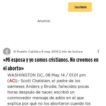
Suscríbete
Anuncio
El Pueblo Católico
9 may 2014
2 min de lectura
«Mi esposa y yo somos cristianos. No creemos en
el aborto»
WASHINGTON D.C., 08 May. 14 / 01:01 pm 
(
ACI
).- Scott Chatelain, el padre de los 
siameses Anders y Brodie, fallecidos pocas 
horas después de nacer, escribió un 
conmovedor mensaje de adiós en el que 
explica por qué no los abortaron cuando los 