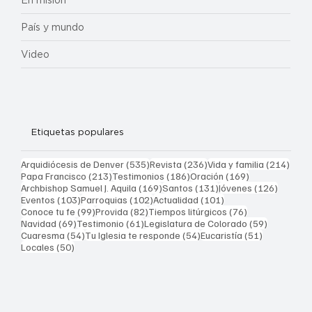
En misión
País y mundo
Video
Etiquetas populares
535 entradas
236 entradas
214 
Arquidiócesis de Denver
(535)
Revista
(236)
Vida y familia
(214)
213 entradas
186 entradas
169 entradas
Papa Francisco
(213)
Testimonios
(186)
Oración
(169)
169 entradas
131 entradas
126 ent
Archbishop Samuel J. Aquila
(169)
Santos
(131)
Jóvenes
(126)
103 entradas
102 entradas
101 entradas
Eventos
(103)
Parroquias
(102)
Actualidad
(101)
99 entradas
82 entradas
76 entradas
Conoce tu fe
(99)
Provida
(82)
Tiempos litúrgicos
(76)
69 entradas
61 entradas
59 entrad
Navidad
(69)
Testimonio
(61)
Legislatura de Colorado
(59)
54 entradas
54 entradas
51 entrada
Cuaresma
(54)
Tu Iglesia te responde
(54)
Eucaristía
(51)
50 entradas
Locales
(50)