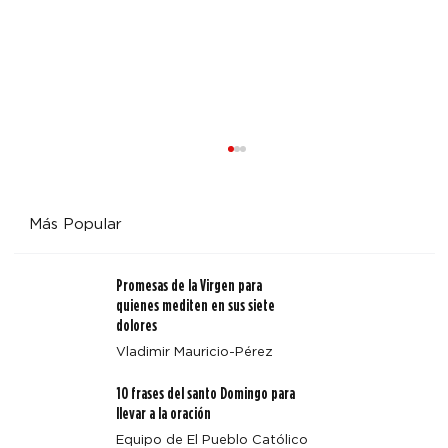
Más Popular
Promesas de la Virgen para
quienes mediten en sus siete
dolores
Vladimir Mauricio-Pérez
Cuatro enseñanzas clave de Magnifica Humanitas
10 frases del santo Domingo para
llevar a la oración
Equipo de El Pueblo Católico