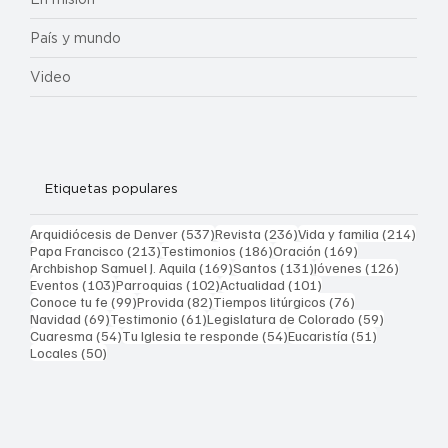
País y mundo
Video
Etiquetas populares
537 entradas
236 entradas
214 
Arquidiócesis de Denver
(537)
Revista
(236)
Vida y familia
(214)
213 entradas
186 entradas
169 entradas
Papa Francisco
(213)
Testimonios
(186)
Oración
(169)
169 entradas
131 entradas
126 ent
Archbishop Samuel J. Aquila
(169)
Santos
(131)
Jóvenes
(126)
103 entradas
102 entradas
101 entradas
Eventos
(103)
Parroquias
(102)
Actualidad
(101)
99 entradas
82 entradas
76 entradas
Conoce tu fe
(99)
Provida
(82)
Tiempos litúrgicos
(76)
69 entradas
61 entradas
59 entrad
Navidad
(69)
Testimonio
(61)
Legislatura de Colorado
(59)
54 entradas
54 entradas
51 entrada
Cuaresma
(54)
Tu Iglesia te responde
(54)
Eucaristía
(51)
50 entradas
Locales
(50)