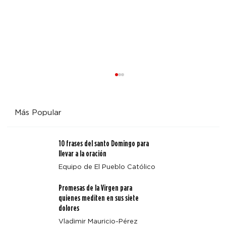
Más Popular
10 frases del santo Domingo para
llevar a la oración
Equipo de El Pueblo Católico
Promesas de la Virgen para
Cuando la misericordia nos llama por nuestro nombre:
quienes mediten en sus siete
una reflexión sobre el arte de santa María Magdalena
dolores
Vladimir Mauricio-Pérez