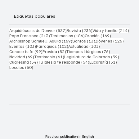
Etiquetas populares
537 entradas
236 entradas
214 
Arquidiócesis de Denver
(537)
Revista
(236)
Vida y familia
(214)
213 entradas
186 entradas
169 entradas
Papa Francisco
(213)
Testimonios
(186)
Oración
(169)
169 entradas
131 entradas
126 ent
Archbishop Samuel J. Aquila
(169)
Santos
(131)
Jóvenes
(126)
103 entradas
102 entradas
101 entradas
Eventos
(103)
Parroquias
(102)
Actualidad
(101)
99 entradas
82 entradas
76 entradas
Conoce tu fe
(99)
Provida
(82)
Tiempos litúrgicos
(76)
69 entradas
61 entradas
59 entrad
Navidad
(69)
Testimonio
(61)
Legislatura de Colorado
(59)
54 entradas
54 entradas
51 entrada
Cuaresma
(54)
Tu Iglesia te responde
(54)
Eucaristía
(51)
50 entradas
Locales
(50)
Read our publication in English