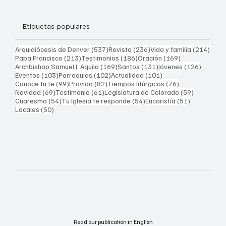
Etiquetas populares
537 entradas
236 entradas
214 
Arquidiócesis de Denver
(537)
Revista
(236)
Vida y familia
(214)
213 entradas
186 entradas
169 entradas
Papa Francisco
(213)
Testimonios
(186)
Oración
(169)
169 entradas
131 entradas
126 ent
Archbishop Samuel J. Aquila
(169)
Santos
(131)
Jóvenes
(126)
103 entradas
102 entradas
101 entradas
Eventos
(103)
Parroquias
(102)
Actualidad
(101)
99 entradas
82 entradas
76 entradas
Conoce tu fe
(99)
Provida
(82)
Tiempos litúrgicos
(76)
69 entradas
61 entradas
59 entrad
Navidad
(69)
Testimonio
(61)
Legislatura de Colorado
(59)
54 entradas
54 entradas
51 entrada
Cuaresma
(54)
Tu Iglesia te responde
(54)
Eucaristía
(51)
50 entradas
Locales
(50)
Read our publication in English