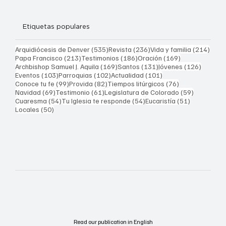
Etiquetas populares
535 entradas
236 entradas
214 
Arquidiócesis de Denver
(535)
Revista
(236)
Vida y familia
(214)
213 entradas
186 entradas
169 entradas
Papa Francisco
(213)
Testimonios
(186)
Oración
(169)
169 entradas
131 entradas
126 ent
Archbishop Samuel J. Aquila
(169)
Santos
(131)
Jóvenes
(126)
103 entradas
102 entradas
101 entradas
Eventos
(103)
Parroquias
(102)
Actualidad
(101)
99 entradas
82 entradas
76 entradas
Conoce tu fe
(99)
Provida
(82)
Tiempos litúrgicos
(76)
69 entradas
61 entradas
59 entrad
Navidad
(69)
Testimonio
(61)
Legislatura de Colorado
(59)
54 entradas
54 entradas
51 entrada
Cuaresma
(54)
Tu Iglesia te responde
(54)
Eucaristía
(51)
50 entradas
Locales
(50)
Read our publication in English