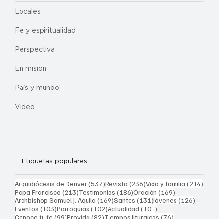
Locales
Fe y espiritualidad
Perspectiva
En misión
País y mundo
Video
Etiquetas populares
537 entradas
236 entradas
214 
Arquidiócesis de Denver
(537)
Revista
(236)
Vida y familia
(214)
213 entradas
186 entradas
169 entradas
Papa Francisco
(213)
Testimonios
(186)
Oración
(169)
169 entradas
131 entradas
126 ent
Archbishop Samuel J. Aquila
(169)
Santos
(131)
Jóvenes
(126)
103 entradas
102 entradas
101 entradas
Eventos
(103)
Parroquias
(102)
Actualidad
(101)
99 entradas
82 entradas
76 entradas
Conoce tu fe
(99)
Provida
(82)
Tiempos litúrgicos
(76)