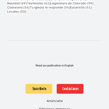
69 entradas
61 entradas
59 entrad
Navidad
(69)
Testimonio
(61)
Legislatura de Colorado
(59)
54 entradas
54 entradas
51 entrada
Cuaresma
(54)
Tu Iglesia te responde
(54)
Eucaristía
(51)
50 entradas
Locales
(50)
Read our publication in English
Suscríbete
Contáctanos
Anúnciate
Ediciones impresas