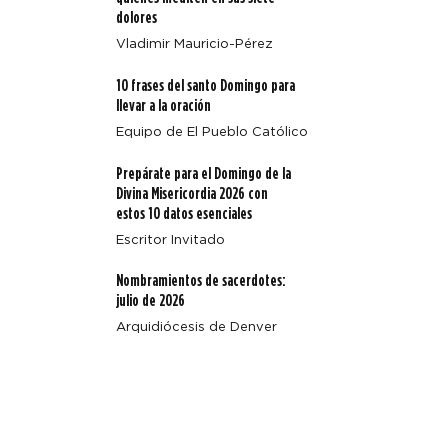
dolores
Vladimir Mauricio-Pérez
Cuatro enseñanzas clave de Magnifica Humanitas
10 frases del santo Domingo para
llevar a la oración
Equipo de El Pueblo Católico
Prepárate para el Domingo de la
Divina Misericordia 2026 con
estos 10 datos esenciales
Escritor Invitado
Nombramientos de sacerdotes:
julio de 2026
Arquidiócesis de Denver