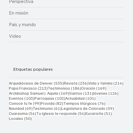
Perspectiva
En misión
País y mundo
Video
Etiquetas populares
535 entradas
236 entradas
214 
Arquidiócesis de Denver
(535)
Revista
(236)
Vida y familia
(214)
213 entradas
186 entradas
169 entradas
Papa Francisco
(213)
Testimonios
(186)
Oración
(169)
169 entradas
131 entradas
126 ent
Archbishop Samuel J. Aquila
(169)
Santos
(131)
Jóvenes
(126)
103 entradas
102 entradas
101 entradas
Eventos
(103)
Parroquias
(102)
Actualidad
(101)
99 entradas
82 entradas
76 entradas
Conoce tu fe
(99)
Provida
(82)
Tiempos litúrgicos
(76)
69 entradas
61 entradas
59 entrad
Navidad
(69)
Testimonio
(61)
Legislatura de Colorado
(59)
54 entradas
54 entradas
51 entrada
Cuaresma
(54)
Tu Iglesia te responde
(54)
Eucaristía
(51)
50 entradas
Locales
(50)