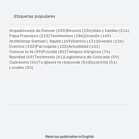
Etiquetas populares
535 entradas
236 entradas
214 
Arquidiócesis de Denver
(535)
Revista
(236)
Vida y familia
(214)
213 entradas
186 entradas
169 entradas
Papa Francisco
(213)
Testimonios
(186)
Oración
(169)
169 entradas
131 entradas
126 ent
Archbishop Samuel J. Aquila
(169)
Santos
(131)
Jóvenes
(126)
103 entradas
102 entradas
101 entradas
Eventos
(103)
Parroquias
(102)
Actualidad
(101)
99 entradas
82 entradas
76 entradas
Conoce tu fe
(99)
Provida
(82)
Tiempos litúrgicos
(76)
69 entradas
61 entradas
59 entrad
Navidad
(69)
Testimonio
(61)
Legislatura de Colorado
(59)
54 entradas
54 entradas
51 entrada
Cuaresma
(54)
Tu Iglesia te responde
(54)
Eucaristía
(51)
50 entradas
Locales
(50)
Read our publication in English