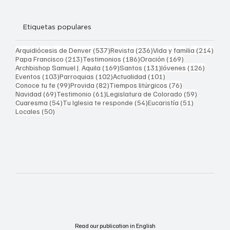
Etiquetas populares
537 entradas
236 entradas
214 
Arquidiócesis de Denver
(537)
Revista
(236)
Vida y familia
(214)
213 entradas
186 entradas
169 entradas
Papa Francisco
(213)
Testimonios
(186)
Oración
(169)
169 entradas
131 entradas
126 ent
Archbishop Samuel J. Aquila
(169)
Santos
(131)
Jóvenes
(126)
103 entradas
102 entradas
101 entradas
Eventos
(103)
Parroquias
(102)
Actualidad
(101)
99 entradas
82 entradas
76 entradas
Conoce tu fe
(99)
Provida
(82)
Tiempos litúrgicos
(76)
69 entradas
61 entradas
59 entrad
Navidad
(69)
Testimonio
(61)
Legislatura de Colorado
(59)
54 entradas
54 entradas
51 entrada
Cuaresma
(54)
Tu Iglesia te responde
(54)
Eucaristía
(51)
50 entradas
Locales
(50)
Read our publication in English