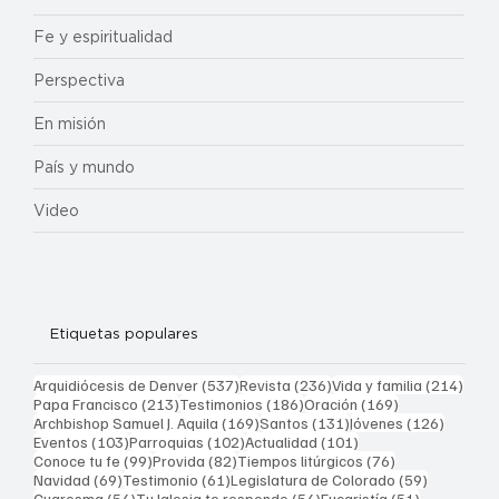
Fe y espiritualidad
Perspectiva
En misión
País y mundo
Video
Etiquetas populares
537 entradas
236 entradas
214 
Arquidiócesis de Denver
(537)
Revista
(236)
Vida y familia
(214)
213 entradas
186 entradas
169 entradas
Papa Francisco
(213)
Testimonios
(186)
Oración
(169)
169 entradas
131 entradas
126 ent
Archbishop Samuel J. Aquila
(169)
Santos
(131)
Jóvenes
(126)
103 entradas
102 entradas
101 entradas
Eventos
(103)
Parroquias
(102)
Actualidad
(101)
99 entradas
82 entradas
76 entradas
Conoce tu fe
(99)
Provida
(82)
Tiempos litúrgicos
(76)
69 entradas
61 entradas
59 entrad
Navidad
(69)
Testimonio
(61)
Legislatura de Colorado
(59)
54 entradas
54 entradas
51 entrada
Cuaresma
(54)
Tu Iglesia te responde
(54)
Eucaristía
(51)