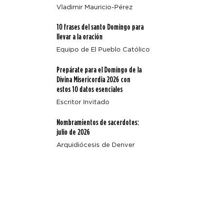
Vladimir Mauricio-Pérez
Cuando la misericordia nos llama por nuestro nombre:
10 frases del santo Domingo para
una reflexión sobre el arte de santa María Magdalena
llevar a la oración
Equipo de El Pueblo Católico
Prepárate para el Domingo de la
Divina Misericordia 2026 con
estos 10 datos esenciales
Escritor Invitado
Nombramientos de sacerdotes:
julio de 2026
Arquidiócesis de Denver