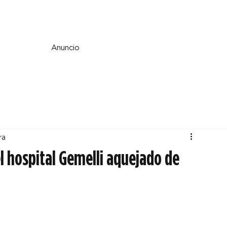
e y espiritualidad
Perspectiva
País y mundo
Fe y cultura
Anuncio
ra
el hospital Gemelli aquejado de