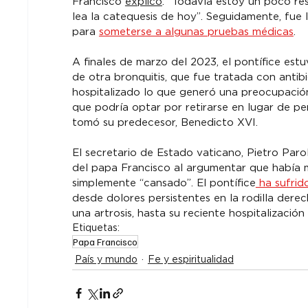
Francisco 
explicó
: “Todavía estoy un poco re
lea la catequesis de hoy”. Seguidamente, fue l
para 
someterse a algunas pruebas médicas
.
A finales de marzo del 2023, el pontífice est
de otra bronquitis, que fue tratada con antibi
hospitalizado lo que generó una preocupación
que podría optar por retirarse en lugar de pe
tomó su predecesor, Benedicto XVI.
El secretario de Estado vaticano, Pietro Parol
del papa Francisco al argumentar que había
simplemente “cansado”. El pontífice
 ha sufrid
desde dolores persistentes en la rodilla dere
una artrosis, hasta su reciente hospitalización
Etiquetas:
Papa Francisco
País y mundo
Fe y espiritualidad