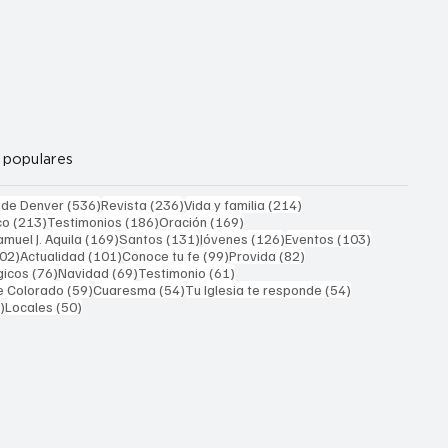
 populares
536 entradas
236 entradas
214 entradas
 de Denver
(536)
Revista
(236)
Vida y familia
(214)
213 entradas
186 entradas
169 entradas
co
(213)
Testimonios
(186)
Oración
(169)
169 entradas
131 entradas
126 entradas
103 entrada
muel J. Aquila
(169)
Santos
(131)
Jóvenes
(126)
Eventos
(103)
102 entradas
101 entradas
99 entradas
82 entradas
02)
Actualidad
(101)
Conoce tu fe
(99)
Provida
(82)
76 entradas
69 entradas
61 entradas
gicos
(76)
Navidad
(69)
Testimonio
(61)
59 entradas
54 entradas
54 entradas
e Colorado
(59)
Cuaresma
(54)
Tu Iglesia te responde
(54)
51 entradas
50 entradas
)
Locales
(50)