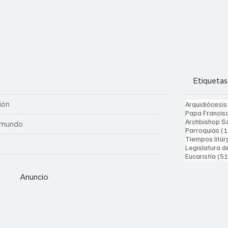
Etiquetas
Arquidiócesis
ión
Papa Francis
Archbishop Sa
 mundo
Parroquias
(1
Tiempos litúr
Legislatura d
Eucaristía
(51
Anuncio