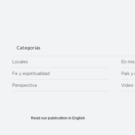
Cuando la misericordia nos llama por nuestro nombre: una
Categorías
reflexión sobre el arte de santa María Magdalena
Locales
En mis
Fe y espiritualidad
País y
Perspectiva
Video
Read our publication in English