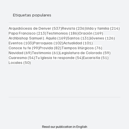
Etiquetas populares
537 entradas
236 entradas
214 
Arquidiócesis de Denver
(537)
Revista
(236)
Vida y familia
(214)
213 entradas
186 entradas
169 entradas
Papa Francisco
(213)
Testimonios
(186)
Oración
(169)
169 entradas
131 entradas
126 ent
Archbishop Samuel J. Aquila
(169)
Santos
(131)
Jóvenes
(126)
103 entradas
102 entradas
101 entradas
Eventos
(103)
Parroquias
(102)
Actualidad
(101)
99 entradas
82 entradas
76 entradas
Conoce tu fe
(99)
Provida
(82)
Tiempos litúrgicos
(76)
69 entradas
61 entradas
59 entrad
Navidad
(69)
Testimonio
(61)
Legislatura de Colorado
(59)
54 entradas
54 entradas
51 entrada
Cuaresma
(54)
Tu Iglesia te responde
(54)
Eucaristía
(51)
50 entradas
Locales
(50)
Read our publication in English