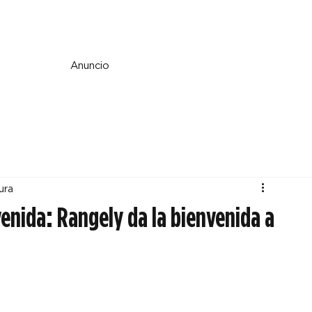
e y espiritualidad
Perspectiva
País y mundo
Fe y cultura
Anuncio
ura
enida: Rangely da la bienvenida a