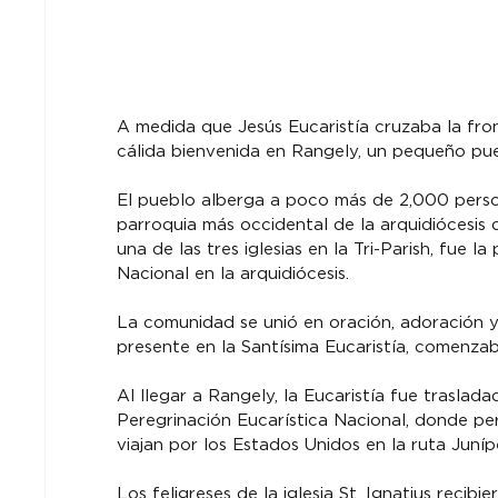
A medida que Jesús Eucaristía cruzaba la fro
cálida bienvenida en Rangely, un pequeño pu
El pueblo alberga a poco más de 2,000 persona
parroquia más occidental de la arquidiócesis d
una de las tres iglesias en la Tri-Parish, fue 
Nacional en la arquidiócesis.
La comunidad se unió en oración, adoración 
presente en la Santísima Eucaristía, comenzab
Al llegar a Rangely, la Eucaristía fue traslad
Peregrinación Eucarística Nacional, donde p
viajan por los Estados Unidos en la ruta Juníp
Los feligreses de la iglesia St. Ignatius reci