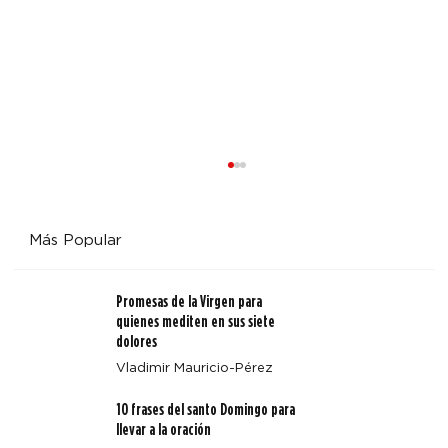
Más Popular
Promesas de la Virgen para
quienes mediten en sus siete
dolores
Vladimir Mauricio-Pérez
Cuando la misericordia nos llama por nuestro nombre:
10 frases del santo Domingo para
una reflexión sobre el arte de santa María Magdalena
llevar a la oración