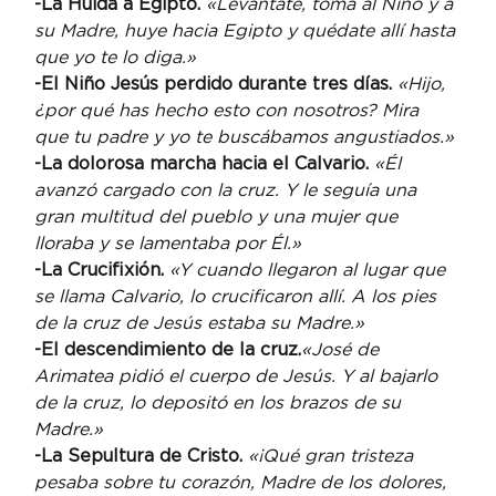
-La Huida a Egipto. 
«Levántate, toma al Niño y a 
su Madre, huye hacia Egipto y quédate allí hasta 
que yo te lo diga.»
-El Niño Jesús perdido durante tres días. 
«Hijo, 
¿por qué has hecho esto con nosotros? Mira 
que tu padre y yo te buscábamos angustiados.»
-La dolorosa marcha hacia el Calvario. 
«Él 
avanzó cargado con la cruz. Y le seguía una 
gran multitud del pueblo y una mujer que 
lloraba y se lamentaba por Él.»
-La Crucifixión. 
«Y cuando llegaron al lugar que 
se llama Calvario, lo crucificaron allí. A los pies 
de la cruz de Jesús estaba su Madre.»
-El descendimiento de la cruz.
«José de 
Arimatea pidió el cuerpo de Jesús. Y al bajarlo 
de la cruz, lo depositó en los brazos de su 
Madre.»
-La Sepultura de Cristo. 
«¡Qué gran tristeza 
pesaba sobre tu corazón, Madre de los dolores, 