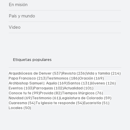
En misión
País y mundo
Video
Etiquetas populares
537 entradas
236 entradas
214 
Arquidiócesis de Denver
(537)
Revista
(236)
Vida y familia
(214)
213 entradas
186 entradas
169 entradas
Papa Francisco
(213)
Testimonios
(186)
Oración
(169)
169 entradas
131 entradas
126 ent
Archbishop Samuel J. Aquila
(169)
Santos
(131)
Jóvenes
(126)
103 entradas
102 entradas
101 entradas
Eventos
(103)
Parroquias
(102)
Actualidad
(101)
99 entradas
82 entradas
76 entradas
Conoce tu fe
(99)
Provida
(82)
Tiempos litúrgicos
(76)
69 entradas
61 entradas
59 entrad
Navidad
(69)
Testimonio
(61)
Legislatura de Colorado
(59)
54 entradas
54 entradas
51 entrada
Cuaresma
(54)
Tu Iglesia te responde
(54)
Eucaristía
(51)
50 entradas
Locales
(50)