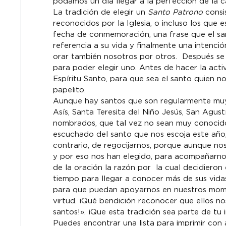
podamos un día llegar a la perfección de la c
La tradición de elegir un 
Santo Patrono
 consi
reconocidos por la Iglesia, o incluso los que 
fecha de conmemoración, una frase que el sa
referencia a su vida y finalmente una intenci
orar también nosotros por otros.  Después se
para poder elegir uno. Antes de hacer la activ
Espíritu Santo, para que sea el santo quien n
papelito.
Aunque hay santos que son regularmente muy
Asís, Santa Teresita del Niño Jesús, San Agustí
nombrados, que tal vez no sean muy conocido
escuchado del santo que nos escoja este año,
contrario, de regocijarnos, porque aunque nos
y por eso nos han elegido, para acompañarno
de la oración la razón por  la cual decidiero
tiempo para llegar a conocer más de sus vida
para que puedan apoyarnos en nuestros momen
virtud. ¡Qué bendición reconocer que ellos no
santos!». ¡Que esta tradición sea parte de tu 
Puedes encontrar una lista para imprimir con 