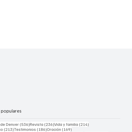
 populares
536 entradas
236 entradas
214 entradas
 de Denver
(536)
Revista
(236)
Vida y familia
(214)
213 entradas
186 entradas
169 entradas
co
(213)
Testimonios
(186)
Oración
(169)