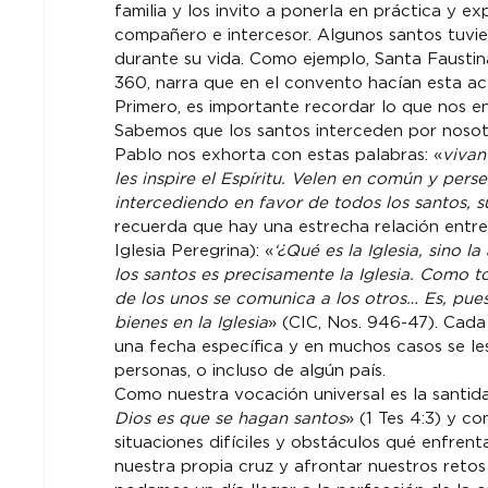
familia y los invito a ponerla en práctica y 
compañero e intercesor. Algunos santos tuviero
durante su vida. Como ejemplo, Santa Faustina
360, narra que en el convento hacían esta acti
Primero, es importante recordar lo que nos en
Sabemos que los santos interceden por nosot
Pablo nos exhorta con estas palabras: «
vivan
les inspire el Espíritu. Velen en común y per
intercediendo en favor de todos los santos, 
recuerda que hay una estrecha relación entre l
Iglesia Peregrina): «
‘¿Qué es la Iglesia, sino 
los santos es precisamente la Iglesia. Como t
de los unos se comunica a los otros… Es, pue
bienes en la Iglesia
» (CIC, Nos. 946-47). Cada
una fecha específica y en muchos casos se le
personas, o incluso de algún país.
Como nuestra vocación universal es la santid
Dios es que se hagan santos
» (1 Tes 4:3) y c
situaciones difíciles y obstáculos qué enfren
nuestra propia cruz y afrontar nuestros retos