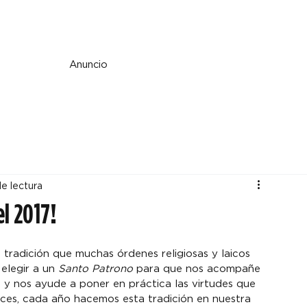
e y espiritualidad
Perspectiva
País y mundo
Fe y cultura
Anuncio
de lectura
el 2017!
tradición que muchas órdenes religiosas y laicos 
elegir a un 
Santo Patrono
 para que nos acompañe 
l y nos ayude a poner en práctica las virtudes que 
ces, cada año hacemos esta tradición en nuestra 