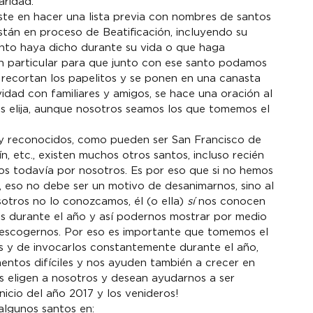
aridad.
ste en hacer una lista previa con nombres de santos 
están en proceso de Beatificación, incluyendo su 
nto haya dicho durante su vida o que haga 
ón particular para que junto con ese santo podamos 
 recortan los papelitos y se ponen en una canasta 
idad con familiares y amigos, se hace una oración al 
os elija, aunque nosotros seamos los que tomemos el 
 reconocidos, como pueden ser San Francisco de 
n, etc., existen muchos otros santos, incluso recién 
s todavía por nosotros. Es por eso que si no hemos 
 eso no debe ser un motivo de desanimarnos, sino al 
otros no lo conozcamos, él (o ella) 
sí
 nos conocen 
s durante el año y así podernos mostrar por medio 
n escogernos. Por eso es importante que tomemos el 
s y de invocarlos constantemente durante el año, 
tos difíciles y nos ayuden también a crecer en 
s eligen a nosotros y desean ayudarnos a ser 
inicio del año 2017 y los venideros!
algunos santos en:  