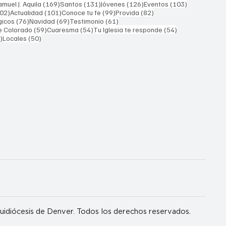
169 entradas
131 entradas
126 entradas
103 entrada
muel J. Aquila
(169)
Santos
(131)
Jóvenes
(126)
Eventos
(103)
102 entradas
101 entradas
99 entradas
82 entradas
02)
Actualidad
(101)
Conoce tu fe
(99)
Provida
(82)
76 entradas
69 entradas
61 entradas
gicos
(76)
Navidad
(69)
Testimonio
(61)
59 entradas
54 entradas
54 entradas
e Colorado
(59)
Cuaresma
(54)
Tu Iglesia te responde
(54)
51 entradas
50 entradas
)
Locales
(50)
idiócesis de Denver. Todos los derechos reservados.