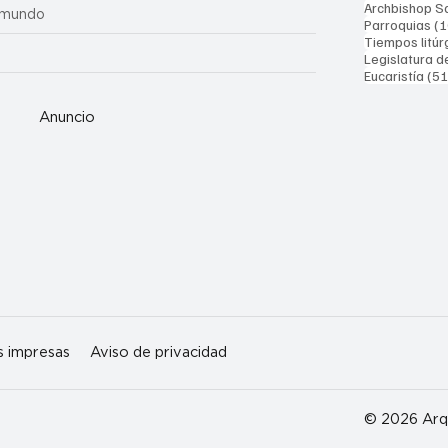
Archbishop Sa
 mundo
Parroquias
(1
Tiempos litúr
Legislatura d
Eucaristía
(51
Anuncio
s impresas
Aviso de privacidad
© 2026 Arqu