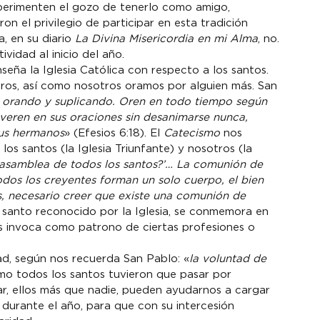
experimenten el gozo de tenerlo como amigo, 
n el privilegio de participar en esta tradición 
, en su diario 
La Divina Misericordia en mi Alma
, no. 
vidad al inicio del año.
seña la Iglesia Católica con respecto a los santos. 
ros, así como nosotros oramos por alguien más. San 
 orando y suplicando. Oren en todo tiempo según 
severen en sus oraciones sin desanimarse nunca, 
sus hermanos
» (Efesios 6:18). El 
Catecismo 
nos 
os santos (la Iglesia Triunfante) y nosotros (la 
la asamblea de todos los santos?’… La comunión de 
odos los creyentes forman un solo cuerpo, el bien 
s, necesario creer que existe una comunión de 
 santo reconocido por la Iglesia, se conmemora en 
s invoca como patrono de ciertas profesiones o 
ad, según nos recuerda San Pablo: «
la voluntad de 
omo todos los santos tuvieron que pasar por 
tar, ellos más que nadie, pueden ayudarnos a cargar 
 durante el año, para que con su intercesión 