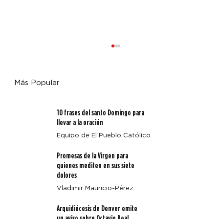
Más Popular
10 frases del santo Domingo para
llevar a la oración
Equipo de El Pueblo Católico
Promesas de la Virgen para
Pasillos de hospital convertidos en tierra santa:
quienes mediten en sus siete
ministros extraordinarios comparten el amor sanador
dolores
de Cristo
Vladimir Mauricio-Pérez
Arquidiócesis de Denver emite
un aviso sobre Octavio Beal