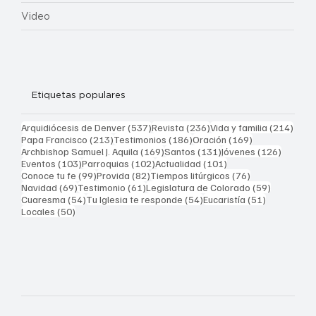
Video
Etiquetas populares
537 entradas
236 entradas
214 
Arquidiócesis de Denver
(537)
Revista
(236)
Vida y familia
(214)
213 entradas
186 entradas
169 entradas
Papa Francisco
(213)
Testimonios
(186)
Oración
(169)
169 entradas
131 entradas
126 ent
Archbishop Samuel J. Aquila
(169)
Santos
(131)
Jóvenes
(126)
103 entradas
102 entradas
101 entradas
Eventos
(103)
Parroquias
(102)
Actualidad
(101)
99 entradas
82 entradas
76 entradas
Conoce tu fe
(99)
Provida
(82)
Tiempos litúrgicos
(76)
69 entradas
61 entradas
59 entrad
Navidad
(69)
Testimonio
(61)
Legislatura de Colorado
(59)
54 entradas
54 entradas
51 entrada
Cuaresma
(54)
Tu Iglesia te responde
(54)
Eucaristía
(51)
50 entradas
Locales
(50)