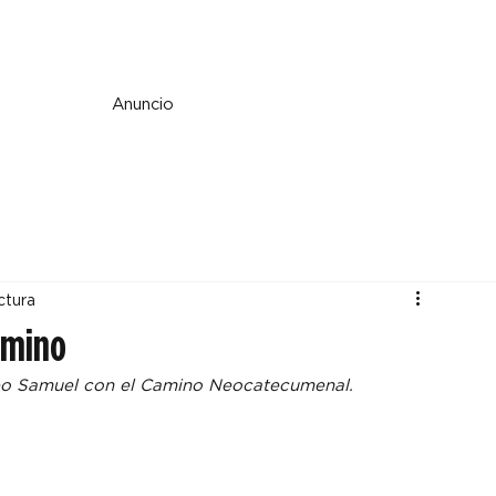
e y espiritualidad
Perspectiva
País y mundo
Fe y cultura
Anuncio
ctura
amino
spo Samuel con el Camino Neocatecumenal.