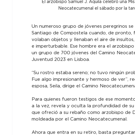
El arzobispo Samuel J. Aquila celebró una Mi
Neocatecumenal el sábado por la tard
Un numeroso grupo de jóvenes peregrinos se a
Santiago de Compostela cuando, de pronto, f
volaban objetos y llenaban el aire de insulto
e imperturbable. Ese hombre era el arzobispo 
un grupo de 700 jóvenes del Camino Neocate
Juventud 2023 en Lisboa.
“Su rostro estaba sereno; no tuvo ningún pro
Fue algo impresionante y hermoso de ver”, re
esposa, Seila, dirige el Camino Neocatecumen
Para quienes fueron testigos de ese momento,
a la vez, revela y oculta la profundidad de su
que ofreció a su rebaño como arzobispo de Den
moldeada por el Camino Neocatecumenal.
Ahora que entra en su retiro, basta pregunta