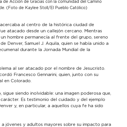
sa de Acción de Gracias con la comunidad del Camino 
e. (Foto de Kaylee Stoll/El Pueblo Católico)
cercaba al centro de la histórica ciudad de 
ue atacado desde un callejón cercano. Mientras 
s, un hombre permanecía al frente del grupo, sereno 
de Denver, Samuel J. Aquila, quien se había unido a 
cumenal durante la Jornada Mundial de la 
blema al ser atacado por el nombre de Jesucristo. 
cordó Francesco Gennarini, quien, junto con su 
al en Colorado.
 sigue siendo inolvidable: una imagen poderosa que, 
 carácter. Es testimonio del cuidado y del ejemplo 
ver y, en particular, a aquellos cuya fe ha sido 
r a jóvenes y adultos mayores sobre su impacto para 