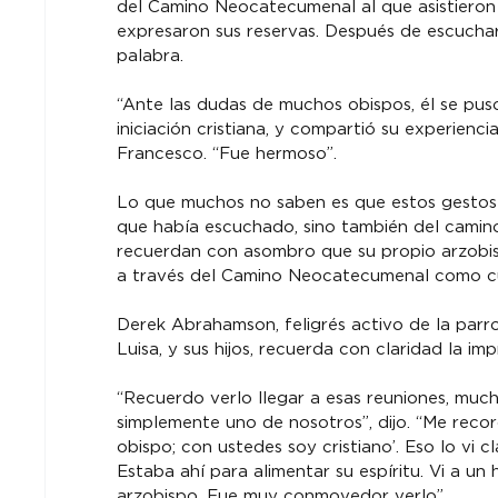
del Camino Neocatecumenal al que asistieron
expresaron sus reservas. Después de escuchar
palabra.
“Ante las dudas de muchos obispos, él se puso
iniciación cristiana, y compartió su experienc
Francesco. “Fue hermoso”.
Lo que muchos no saben es que estos gestos 
que había escuchado, sino también del camin
recuerdan con asombro que su propio arzobispo 
a través del Camino Neocatecumenal como cu
Derek Abrahamson, feligrés activo de la parro
Luisa, y sus hijos, recuerda con claridad la im
“Recuerdo verlo llegar a esas reuniones, much
simplemente uno de nosotros”, dijo. “Me recor
obispo; con ustedes soy cristiano’. Eso lo vi 
Estaba ahí para alimentar su espíritu. Vi a u
arzobispo. Fue muy conmovedor verlo”.