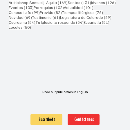
169 entradas
131 entradas
126 ent
Archbishop Samuel J. Aquila
(169)
Santos
(131)
Jóvenes
(126)
103 entradas
102 entradas
101 entradas
Eventos
(103)
Parroquias
(102)
Actualidad
(101)
99 entradas
82 entradas
76 entradas
Conoce tu fe
(99)
Provida
(82)
Tiempos litúrgicos
(76)
69 entradas
61 entradas
59 entrad
Navidad
(69)
Testimonio
(61)
Legislatura de Colorado
(59)
54 entradas
54 entradas
51 entrada
Cuaresma
(54)
Tu Iglesia te responde
(54)
Eucaristía
(51)
50 entradas
Locales
(50)
Read our publication in English
Suscríbete
Contáctanos