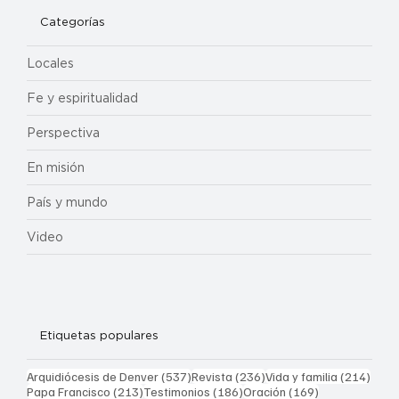
Categorías
Locales
Fe y espiritualidad
Perspectiva
En misión
País y mundo
Video
Etiquetas populares
537 entradas
236 entradas
214 
Arquidiócesis de Denver
(537)
Revista
(236)
Vida y familia
(214)
213 entradas
186 entradas
169 entradas
Papa Francisco
(213)
Testimonios
(186)
Oración
(169)