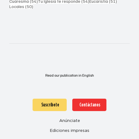
54 entradas
54 entradas
51 entrada
Cuaresma
(54)
Tu Iglesia te responde
(54)
Eucaristía
(51)
50 entradas
Locales
(50)
Read our publication in English
Suscríbete
Contáctanos
Anúnciate
Ediciones impresas