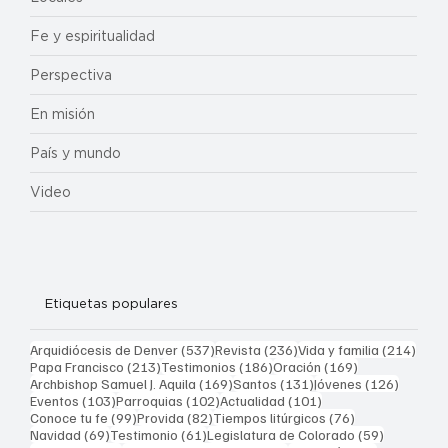
Fe y espiritualidad
Perspectiva
En misión
País y mundo
Video
Etiquetas populares
537 entradas
236 entradas
214 
Arquidiócesis de Denver
(537)
Revista
(236)
Vida y familia
(214)
213 entradas
186 entradas
169 entradas
Papa Francisco
(213)
Testimonios
(186)
Oración
(169)
169 entradas
131 entradas
126 ent
Archbishop Samuel J. Aquila
(169)
Santos
(131)
Jóvenes
(126)
103 entradas
102 entradas
101 entradas
Eventos
(103)
Parroquias
(102)
Actualidad
(101)
99 entradas
82 entradas
76 entradas
Conoce tu fe
(99)
Provida
(82)
Tiempos litúrgicos
(76)
69 entradas
61 entradas
59 entrad
Navidad
(69)
Testimonio
(61)
Legislatura de Colorado
(59)