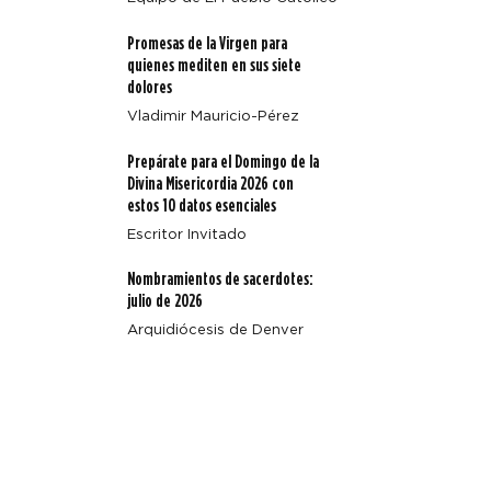
Promesas de la Virgen para
Arquidiócesis de Denver emite un aviso sobre Octavio
quienes mediten en sus siete
Beal
dolores
Vladimir Mauricio-Pérez
Prepárate para el Domingo de la
Divina Misericordia 2026 con
estos 10 datos esenciales
Escritor Invitado
Nombramientos de sacerdotes:
julio de 2026
Arquidiócesis de Denver