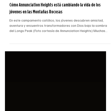
André Escaleira, Jr.
18 may
3 min de lectura
Cómo Annunciation Heights está cambiando la vida de los
jóvenes en las Montañas Rocosas
En este campamento católico, los jóvenes descubren amistad,
aventura y encuentros transformadores con Dios bajo la sombra
del Longs Peak (Foto cortesía de Annunciation Heights) Muchas
vidas están siendo transformadas y almas están siendo salvadas
en las Montañas Rocosas, en un hermoso campamento católico
ubicado al pie del Longs Peak. Annunciation Heights, el
campamento de la arquidiócesis, recibe a cientos de jóvenes,
jóvenes adultos y familias durante todo el año, especial