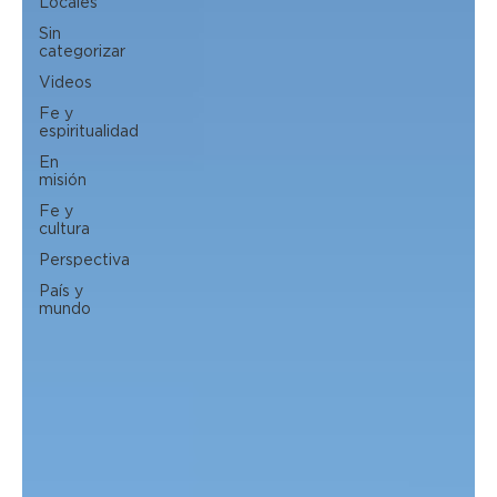
Locales
Sin
categorizar
Videos
Fe y
espiritualidad
En
misión
Fe y
cultura
Perspectiva
País y
mundo