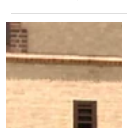
Escritor Invitado
2 ene
6 min de lectura
Un anticipo del cielo: el encuentro con Pier Giorgio Frassati en
su canonización
(Foto: Wikimedia Commons / Dominio público) Por el padre Sean
Conroy Cuando la Iglesia canoniza a un santo, no se limita a añadir
un nombre más a las letanías; afirma que la santidad también
puede florecer en nuestro tiempo. Tuve el inmenso don de asistir a