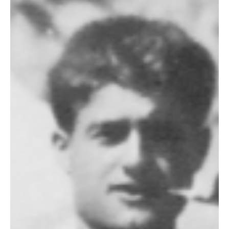
asistentes a reflexionar con María y a crecer en la fe, la identidad
y la misión. (Cortesía: FOCUS) Al cerrarse un año, comienza otro. Y
este año ha iniciado con fuerza, pues el jueves 1 de enero miles de
fieles llegaron a la ciudad de la milla alta desde todos los rincones
de Estados Unidos para participar en la conferencia anual SEEK de
FOCUS, un m