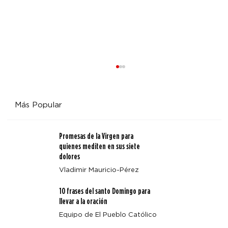
Más Popular
Promesas de la Virgen para
quienes mediten en sus siete
dolores
Vladimir Mauricio-Pérez
Alegría y diversión toman las alturas en Fiat Fest del
10 frases del santo Domingo para
campamento Annunciation Heights
llevar a la oración
Equipo de El Pueblo Católico