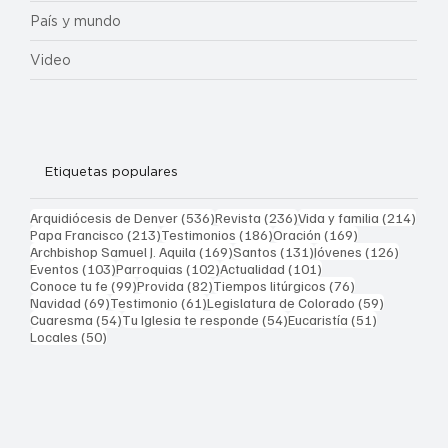
País y mundo
Video
Etiquetas populares
536 entradas
236 entradas
214 
Arquidiócesis de Denver
(536)
Revista
(236)
Vida y familia
(214)
213 entradas
186 entradas
169 entradas
Papa Francisco
(213)
Testimonios
(186)
Oración
(169)
169 entradas
131 entradas
126 ent
Archbishop Samuel J. Aquila
(169)
Santos
(131)
Jóvenes
(126)
103 entradas
102 entradas
101 entradas
Eventos
(103)
Parroquias
(102)
Actualidad
(101)
99 entradas
82 entradas
76 entradas
Conoce tu fe
(99)
Provida
(82)
Tiempos litúrgicos
(76)
69 entradas
61 entradas
59 entrad
Navidad
(69)
Testimonio
(61)
Legislatura de Colorado
(59)
54 entradas
54 entradas
51 entrada
Cuaresma
(54)
Tu Iglesia te responde
(54)
Eucaristía
(51)
50 entradas
Locales
(50)