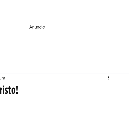
e y espiritualidad
Perspectiva
País y mundo
Fe y cultura
Anuncio
ura
risto!