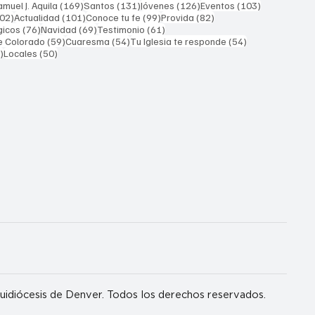
169 entradas
131 entradas
126 entradas
103 entrada
muel J. Aquila
(169)
Santos
(131)
Jóvenes
(126)
Eventos
(103)
102 entradas
101 entradas
99 entradas
82 entradas
02)
Actualidad
(101)
Conoce tu fe
(99)
Provida
(82)
76 entradas
69 entradas
61 entradas
gicos
(76)
Navidad
(69)
Testimonio
(61)
59 entradas
54 entradas
54 entradas
e Colorado
(59)
Cuaresma
(54)
Tu Iglesia te responde
(54)
51 entradas
50 entradas
)
Locales
(50)
idiócesis de Denver. Todos los derechos reservados.