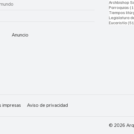
Archbishop Sa
 mundo
Parroquias
(1
Tiempos litúr
Legislatura d
Eucaristía
(51
Anuncio
s impresas
Aviso de privacidad
© 2026 Arqu