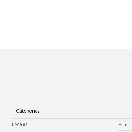
Ayudando a quienes pastorean al pueblo de Dios: Caridades
Católicas lanza una iniciativa para apoyar las mudanzas de
sacerdotes
Categorías
Locales
En mis