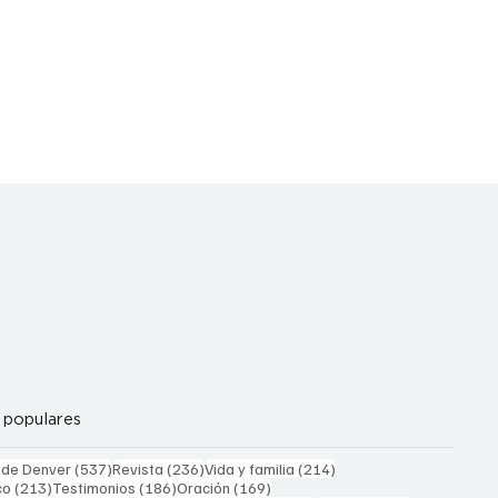
 populares
537 entradas
236 entradas
214 entradas
 de Denver
(537)
Revista
(236)
Vida y familia
(214)
213 entradas
186 entradas
169 entradas
co
(213)
Testimonios
(186)
Oración
(169)