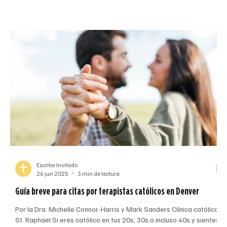
…]
pasaron por lo mismo. Todo por un hombre al que nunca habíamos
conocido, y […]
Escritor Invitado
26 jun 2025
3 min de lectura
Guía breve para citas por terapistas católicos en Denver
Por la Dra. Michelle Connor-Harris y Mark Sanders Clínica católica
St. Raphael Si eres católico en tus 20s, 30s o incluso 40s y sientes