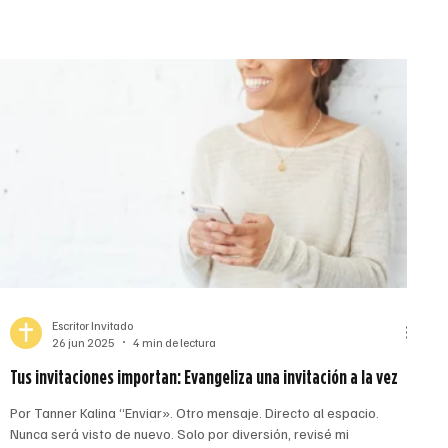
Killackey, fundadora y directora ejecutiva de Magdala Ministries,
una organización católica sin fines de lucro que acompaña a
mujeres en búsqueda de […]
Escritor Invitado
26 jun 2025
4 min de lectura
Tus invitaciones importan: Evangeliza una invitación a la vez
Por Tanner Kalina “Enviar». Otro mensaje. Directo al espacio.
Nunca será visto de nuevo. Solo por diversión, revisé mi