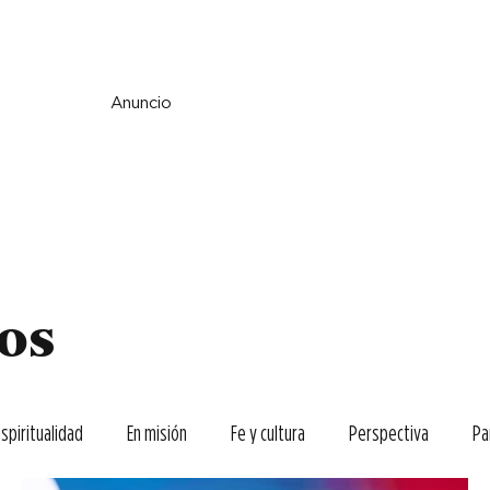
e y espiritualidad
Perspectiva
País y mundo
Fe y cultura
Anuncio
los
espiritualidad
En misión
Fe y cultura
Perspectiva
Pa