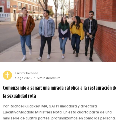
Escritor Invitado
1 ago 2025
5 min de lectura
Comenzando a sanar: una mirada católica a la restauración de
la sexualidad rota
Por Rachael Killackey, MA, SATPFundadora y directora
EjecutivaMagdala Ministries Nota: En esta cuarta parte de una
mini serie de cuatro partes, profundizamos en cómo las personas
pueden experimentar sanación del pecado sexual. Rachael