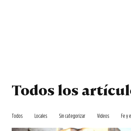
Todos
Locales
F
Todos los artícu
Todos
Locales
Sin categorizar
Videos
Fe y 