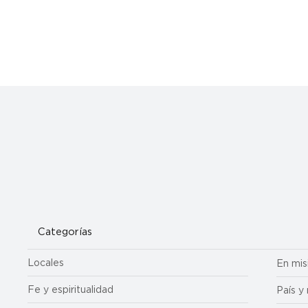
parte de la liturgia de ordenación. (Foto de Daniel Petty/El Pueblo
Católico) Cuando los padres Manuel Alarcón, Jason DiRito, Jonath
Francois y Daniel Rivas fueron ordenados sacerdotes el 9 de
mayo, un mensaje resonó en la
Categorías
Locales
En mis
Fe y espiritualidad
País y