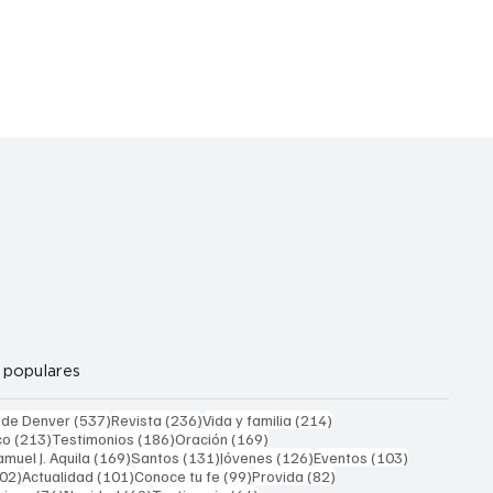
 populares
537 entradas
236 entradas
214 entradas
 de Denver
(537)
Revista
(236)
Vida y familia
(214)
213 entradas
186 entradas
169 entradas
co
(213)
Testimonios
(186)
Oración
(169)
169 entradas
131 entradas
126 entradas
103 entrada
muel J. Aquila
(169)
Santos
(131)
Jóvenes
(126)
Eventos
(103)
102 entradas
101 entradas
99 entradas
82 entradas
02)
Actualidad
(101)
Conoce tu fe
(99)
Provida
(82)