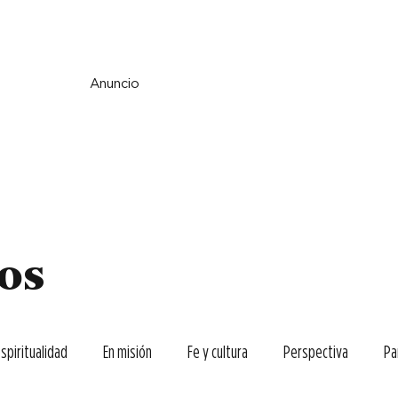
e y espiritualidad
Perspectiva
País y mundo
Fe y cultura
Anuncio
los
espiritualidad
En misión
Fe y cultura
Perspectiva
Pa