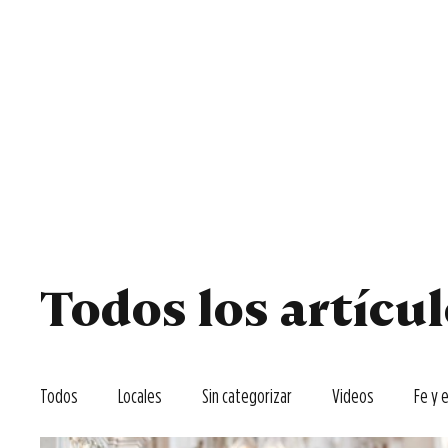
Todos
Locales
F
Todos los artícu
Todos
Locales
Sin categorizar
Videos
Fe y 