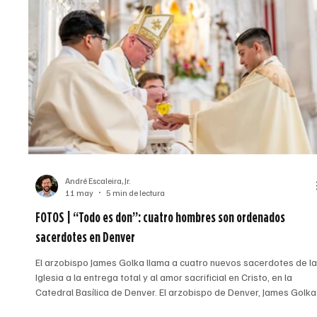
André Escaleira, Jr.
11 may
5 min de lectura
FOTOS | “Todo es don”: cuatro hombres son ordenados
sacerdotes en Denver
El arzobispo James Golka llama a cuatro nuevos sacerdotes de l
Iglesia a la entrega total y al amor sacrificial en Cristo, en la
Catedral Basílica de Denver. El arzobispo de Denver, James Golka
unge las manos del recién ordenado padre Daniel Rivas como