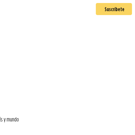
En misión
Mas >
Suscríbete
ís y mundo