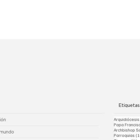
an
Etiquetas
Arquidiócesis
ión
Papa Francis
Archbishop Sa
 mundo
Parroquias
(1