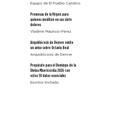
Equipo de El Pueblo Católico
Promesas de la Virgen para
Arquidiócesis de Denver emite un aviso sobre Octavio
quienes mediten en sus siete
Beal
dolores
Vladimir Mauricio-Pérez
Arquidiócesis de Denver emite
un aviso sobre Octavio Beal
Arquidiócesis de Denver
Prepárate para el Domingo de la
Divina Misericordia 2026 con
estos 10 datos esenciales
Escritor Invitado