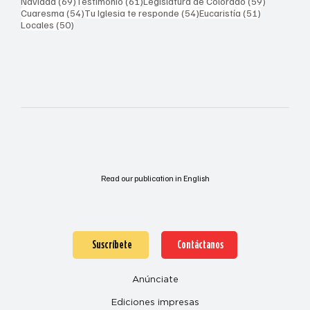
69 entradas
61 entradas
59 entrad
Navidad
(69)
Testimonio
(61)
Legislatura de Colorado
(59)
54 entradas
54 entradas
51 entrada
Cuaresma
(54)
Tu Iglesia te responde
(54)
Eucaristía
(51)
50 entradas
Locales
(50)
Read our publication in English
Suscríbete
Contáctanos
Anúnciate
Ediciones impresas