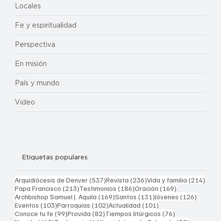
Locales
Fe y espiritualidad
Perspectiva
En misión
País y mundo
Video
Etiquetas populares
537 entradas
236 entradas
214 
Arquidiócesis de Denver
(537)
Revista
(236)
Vida y familia
(214)
213 entradas
186 entradas
169 entradas
Papa Francisco
(213)
Testimonios
(186)
Oración
(169)
169 entradas
131 entradas
126 ent
Archbishop Samuel J. Aquila
(169)
Santos
(131)
Jóvenes
(126)
103 entradas
102 entradas
101 entradas
Eventos
(103)
Parroquias
(102)
Actualidad
(101)
99 entradas
82 entradas
76 entradas
Conoce tu fe
(99)
Provida
(82)
Tiempos litúrgicos
(76)