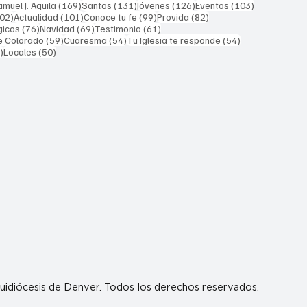
169 entradas
131 entradas
126 entradas
103 entrada
muel J. Aquila
(169)
Santos
(131)
Jóvenes
(126)
Eventos
(103)
102 entradas
101 entradas
99 entradas
82 entradas
02)
Actualidad
(101)
Conoce tu fe
(99)
Provida
(82)
76 entradas
69 entradas
61 entradas
gicos
(76)
Navidad
(69)
Testimonio
(61)
59 entradas
54 entradas
54 entradas
e Colorado
(59)
Cuaresma
(54)
Tu Iglesia te responde
(54)
51 entradas
50 entradas
)
Locales
(50)
idiócesis de Denver. Todos los derechos reservados.