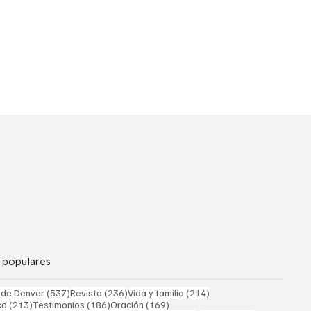
 populares
537 entradas
236 entradas
214 entradas
 de Denver
(537)
Revista
(236)
Vida y familia
(214)
213 entradas
186 entradas
169 entradas
co
(213)
Testimonios
(186)
Oración
(169)