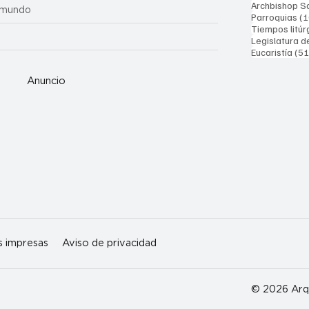
Archbishop Sa
 mundo
Parroquias
(1
Tiempos litúr
Legislatura d
Eucaristía
(51
Anuncio
s impresas
Aviso de privacidad
© 2026 Arqu