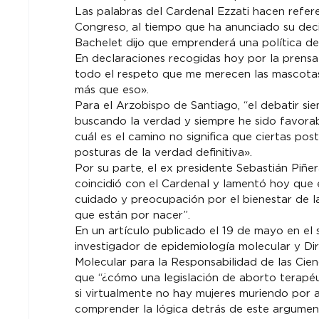
Las palabras del Cardenal Ezzati hacen refere
Congreso, al tiempo que ha anunciado su decisi
Bachelet dijo que emprenderá una política de
En declaraciones recogidas hoy por la prensa 
todo el respeto que me merecen las mascotas
más que eso».
Para el Arzobispo de Santiago, “el debatir sie
buscando la verdad y siempre he sido favorab
cuál es el camino no significa que ciertas pos
posturas de la verdad definitiva».
Por su parte, el ex presidente Sebastián Piñera
coincidió con el Cardenal y lamentó hoy que
cuidado y preocupación por el bienestar de la
que están por nacer”.
En un artículo publicado el 19 de mayo en el si
investigador de epidemiología molecular y Di
Molecular para la Responsabilidad de las Cienci
que “¿cómo una legislación de aborto terapéu
si virtualmente no hay mujeres muriendo por ab
comprender la lógica detrás de este argumen