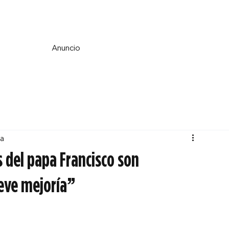
e y espiritualidad
Perspectiva
País y mundo
Fe y cultura
Anuncio
ra
s del papa Francisco son
leve mejoría”