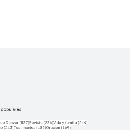
 populares
537 entradas
236 entradas
214 entradas
 de Denver
(537)
Revista
(236)
Vida y familia
(214)
213 entradas
186 entradas
169 entradas
co
(213)
Testimonios
(186)
Oración
(169)