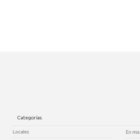
Cuando la misericordia nos llama por nuestro nombre: una
reflexión sobre el arte de santa María Magdalena
Categorías
Locales
En mis