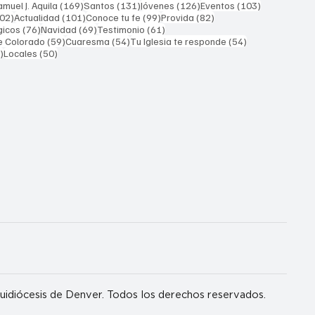
169 entradas
131 entradas
126 entradas
103 entrada
muel J. Aquila
(169)
Santos
(131)
Jóvenes
(126)
Eventos
(103)
102 entradas
101 entradas
99 entradas
82 entradas
02)
Actualidad
(101)
Conoce tu fe
(99)
Provida
(82)
76 entradas
69 entradas
61 entradas
gicos
(76)
Navidad
(69)
Testimonio
(61)
59 entradas
54 entradas
54 entradas
e Colorado
(59)
Cuaresma
(54)
Tu Iglesia te responde
(54)
51 entradas
50 entradas
)
Locales
(50)
idiócesis de Denver. Todos los derechos reservados.