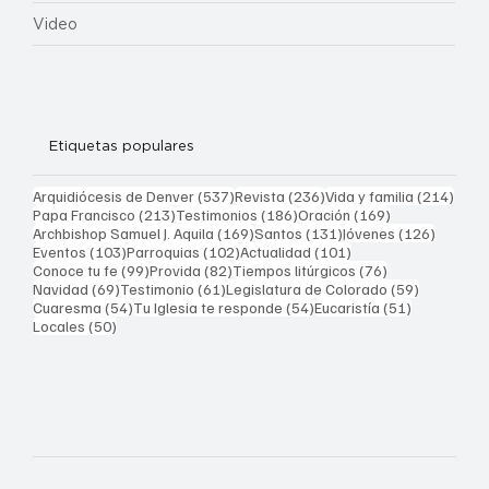
Video
Etiquetas populares
537 entradas
236 entradas
214 
Arquidiócesis de Denver
(537)
Revista
(236)
Vida y familia
(214)
213 entradas
186 entradas
169 entradas
Papa Francisco
(213)
Testimonios
(186)
Oración
(169)
169 entradas
131 entradas
126 ent
Archbishop Samuel J. Aquila
(169)
Santos
(131)
Jóvenes
(126)
103 entradas
102 entradas
101 entradas
Eventos
(103)
Parroquias
(102)
Actualidad
(101)
99 entradas
82 entradas
76 entradas
Conoce tu fe
(99)
Provida
(82)
Tiempos litúrgicos
(76)
69 entradas
61 entradas
59 entrad
Navidad
(69)
Testimonio
(61)
Legislatura de Colorado
(59)
54 entradas
54 entradas
51 entrada
Cuaresma
(54)
Tu Iglesia te responde
(54)
Eucaristía
(51)
50 entradas
Locales
(50)