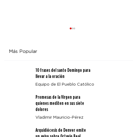
Más Popular
10 frases del santo Domingo para
llevar a la oración
Equipo de El Pueblo Católico
Cuatro enseñanzas clave de Magnifica Humanitas
Promesas de la Virgen para
quienes mediten en sus siete
dolores
Vladimir Mauricio-Pérez
Arquidiócesis de Denver emite
un aviso sobre Octavio Beal