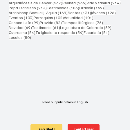
537 entradas
236 entradas
214 
Arquidiócesis de Denver
(537)
Revista
(236)
Vida y familia
(214)
213 entradas
186 entradas
169 entradas
Papa Francisco
(213)
Testimonios
(186)
Oración
(169)
169 entradas
131 entradas
126 ent
Archbishop Samuel J. Aquila
(169)
Santos
(131)
Jóvenes
(126)
103 entradas
102 entradas
101 entradas
Eventos
(103)
Parroquias
(102)
Actualidad
(101)
99 entradas
82 entradas
76 entradas
Conoce tu fe
(99)
Provida
(82)
Tiempos litúrgicos
(76)
69 entradas
61 entradas
59 entrad
Navidad
(69)
Testimonio
(61)
Legislatura de Colorado
(59)
54 entradas
54 entradas
51 entrada
Cuaresma
(54)
Tu Iglesia te responde
(54)
Eucaristía
(51)
50 entradas
Locales
(50)
Read our publication in English
Suscríbete
Contáctanos