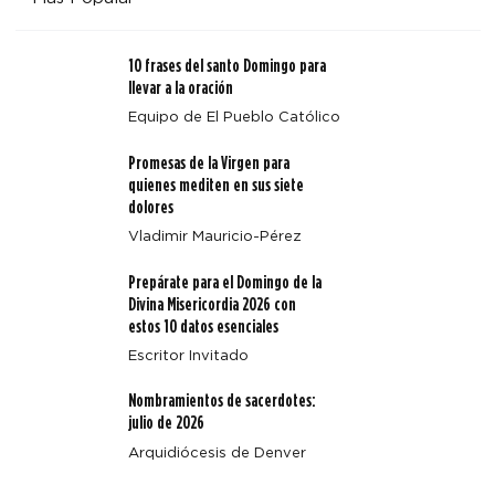
10 frases del santo Domingo para
llevar a la oración
Equipo de El Pueblo Católico
Promesas de la Virgen para
Arquidiócesis de Denver emite un aviso sobre Octavio
quienes mediten en sus siete
Beal
dolores
Vladimir Mauricio-Pérez
Prepárate para el Domingo de la
Divina Misericordia 2026 con
estos 10 datos esenciales
Escritor Invitado
Nombramientos de sacerdotes:
julio de 2026
Arquidiócesis de Denver