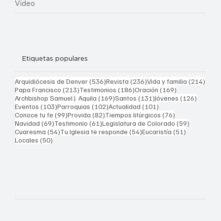
Video
Etiquetas populares
536 entradas
236 entradas
214 
Arquidiócesis de Denver
(536)
Revista
(236)
Vida y familia
(214)
213 entradas
186 entradas
169 entradas
Papa Francisco
(213)
Testimonios
(186)
Oración
(169)
169 entradas
131 entradas
126 ent
Archbishop Samuel J. Aquila
(169)
Santos
(131)
Jóvenes
(126)
103 entradas
102 entradas
101 entradas
Eventos
(103)
Parroquias
(102)
Actualidad
(101)
99 entradas
82 entradas
76 entradas
Conoce tu fe
(99)
Provida
(82)
Tiempos litúrgicos
(76)
69 entradas
61 entradas
59 entrad
Navidad
(69)
Testimonio
(61)
Legislatura de Colorado
(59)
54 entradas
54 entradas
51 entrada
Cuaresma
(54)
Tu Iglesia te responde
(54)
Eucaristía
(51)
50 entradas
Locales
(50)