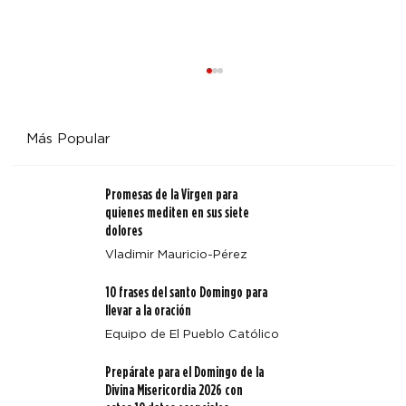
Más Popular
Promesas de la Virgen para
quienes mediten en sus siete
dolores
Vladimir Mauricio-Pérez
Alegría y diversión toman las alturas en Fiat Fest del
10 frases del santo Domingo para
campamento Annunciation Heights
llevar a la oración
Equipo de El Pueblo Católico
Prepárate para el Domingo de la
Divina Misericordia 2026 con