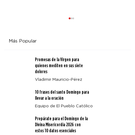
Más Popular
Promesas de la Virgen para
quienes mediten en sus siete
dolores
Vladimir Mauricio-Pérez
Cuatro enseñanzas clave de Magnifica Humanitas
10 frases del santo Domingo para
llevar a la oración
Equipo de El Pueblo Católico
Prepárate para el Domingo de la
Divina Misericordia 2026 con
estos 10 datos esenciales