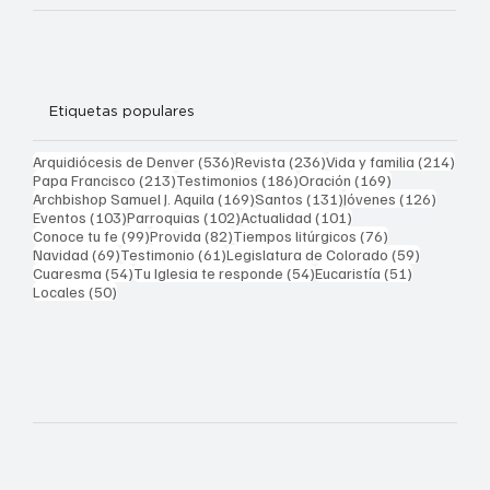
Etiquetas populares
536 entradas
236 entradas
214 
Arquidiócesis de Denver
(536)
Revista
(236)
Vida y familia
(214)
213 entradas
186 entradas
169 entradas
Papa Francisco
(213)
Testimonios
(186)
Oración
(169)
169 entradas
131 entradas
126 ent
Archbishop Samuel J. Aquila
(169)
Santos
(131)
Jóvenes
(126)
103 entradas
102 entradas
101 entradas
Eventos
(103)
Parroquias
(102)
Actualidad
(101)
99 entradas
82 entradas
76 entradas
Conoce tu fe
(99)
Provida
(82)
Tiempos litúrgicos
(76)
69 entradas
61 entradas
59 entrad
Navidad
(69)
Testimonio
(61)
Legislatura de Colorado
(59)
54 entradas
54 entradas
51 entrada
Cuaresma
(54)
Tu Iglesia te responde
(54)
Eucaristía
(51)
50 entradas
Locales
(50)