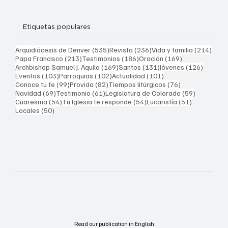
Etiquetas populares
535 entradas
236 entradas
214 
Arquidiócesis de Denver
(535)
Revista
(236)
Vida y familia
(214)
213 entradas
186 entradas
169 entradas
Papa Francisco
(213)
Testimonios
(186)
Oración
(169)
169 entradas
131 entradas
126 ent
Archbishop Samuel J. Aquila
(169)
Santos
(131)
Jóvenes
(126)
103 entradas
102 entradas
101 entradas
Eventos
(103)
Parroquias
(102)
Actualidad
(101)
99 entradas
82 entradas
76 entradas
Conoce tu fe
(99)
Provida
(82)
Tiempos litúrgicos
(76)
69 entradas
61 entradas
59 entrad
Navidad
(69)
Testimonio
(61)
Legislatura de Colorado
(59)
54 entradas
54 entradas
51 entrada
Cuaresma
(54)
Tu Iglesia te responde
(54)
Eucaristía
(51)
50 entradas
Locales
(50)
Read our publication in English