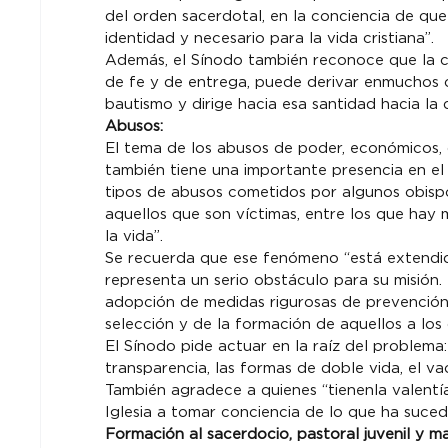
del orden sacerdotal, en la conciencia de que
identidad y necesario para la vida cristiana”.
Además, el Sínodo también reconoce que la con
de fe y de entrega, puede derivar en
muchos c
bautismo y dirige hacia esa santidad hacia la
Abusos: 
El tema de los abusos de poder, económicos, d
también tiene una importante presencia en el
tipos de abusos cometidos por algunos obispos
aquellos que son víctimas, entre los que hay
la vida”.
Se recuerda que ese fenómeno “está extendido
representa un serio obstáculo para su misión.
adopción de medidas rigurosas de prevención q
selección y de la formación de aquellos a los
El Sínodo pide actuar en la raíz del problema:
transparencia, las formas de doble vida, el vací
También agradece a quienes “tienen
la valent
Iglesia a tomar conciencia de lo que ha suced
Formación al sacerdocio, pastoral juvenil y m