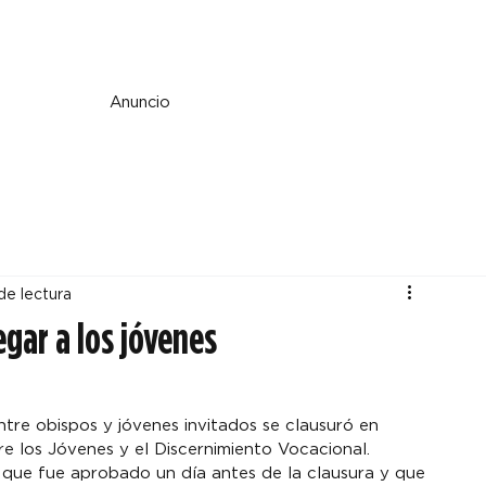
e y espiritualidad
Perspectiva
País y mundo
Fe y cultura
Anuncio
de lectura
legar a los jóvenes
ntre obispos y jóvenes invitados se clausuró en 
 los Jóvenes y el Discernimiento Vocacional.
ue fue aprobado un día antes de la clausura y que 