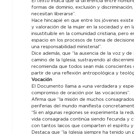
El texto indica que la diferencia entre hombr
formas de dominio, exclusión y discriminación, 
necesitan liberarse”.
Hace hincapié en que entre los jóvenes exist
y valoración de la mujer en la sociedad y en 
insustituible en la comunidad cristiana, pero 
espacio en los procesos de toma de decisione
una responsabilidad ministerial”.
Dice además, que “la ausencia de la voz y de
camino de la Iglesia, sustrayendo al discernim
recomienda que todos sean más conscientes de
partir de una reflexión antropológica y teoló
Vocación
El Documento llama a «una verdadera y espec
compromiso de oración por las vocaciones”.
Afirma que “la misión de muchos consagrados 
periferias del mundo manifiesta concretamente
“Si en algunas regiones se experimenta la redu
vida consagrada continúa siendo fecunda y cr
con tantos laicos que comparten el espíritu y 
Destaca que “la Iglesia siempre ha tenido un p