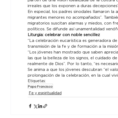
parten de una visión idealizada de la cultura 
irreales que los exponen a duras decepciones”
En especial, los padres sinodales llamaron la a
migrantes menores no acompañados”. También 
migratorios suscitan alarmas y miedos, con f
políticos. Se difunde así una
mentalidad xenófo
Liturgia: celebrar con noble sencillez
“La celebración eucarística es generadora de l
transmisión de la fe y de formación a la misión
“Los jóvenes han mostrado que saben apreciar
las que la belleza de los signos, el cuidado de
realmente de Dios”. Por lo tanto, “es necesari
Se anima a que los jóvenes descubran “el val
prolongación de la celebración, en la cual vivi
Etiquetas:
Papa Francisco
Fe y espiritualidad