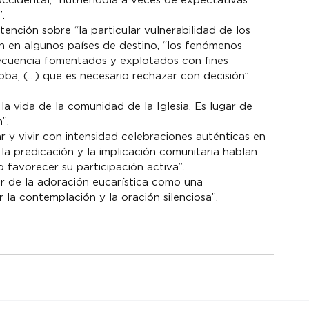
occidental, “nutriéndola a veces de expectativas 
.
tención sobre “la particular vulnerabilidad de los 
en algunos países de destino, “los fenómenos 
recuencia fomentados y explotados con fines 
ba, (…) que es necesario rechazar con decisión”.
a vida de la comunidad de la Iglesia. Es lugar de 
”.
 y vivir con intensidad celebraciones auténticas en 
 la predicación y la implicación comunitaria hablan 
o favorecer su participación activa”.
or de la adoración eucarística como una 
r la contemplación y la oración silenciosa”.