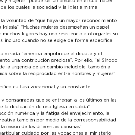
es y mujeres “puede ser un ámbito en el cual nacen 
de los cuales la sociedad y la Iglesia misma 
e la voluntad de “que haya un mayor reconocimiento 
la Iglesia”. “Muchas mujeres desempeñan un papel 
en muchos lugares hay una resistencia a otorgarles su 
s, incluso cuando no se exige de forma específica 
 la mirada femenina empobrece el debate y el 
iento una contribución preciosa”. Por ello, “el Sínodo 
 la urgencia de un cambio ineludible, también a 
gica sobre la reciprocidad entre hombres y mujeres”.
ífica cultura vocacional y un constante 
y consagradas que se entregan a los últimos en las 
 la dedicación de una Iglesia en salida”.
cción numérica y la fatiga del envejecimiento, la 
eativa también por medio de la corresponsabilidad 
la misión de los diferentes carismas”.
articular cuidado por las vocaciones al ministerio 