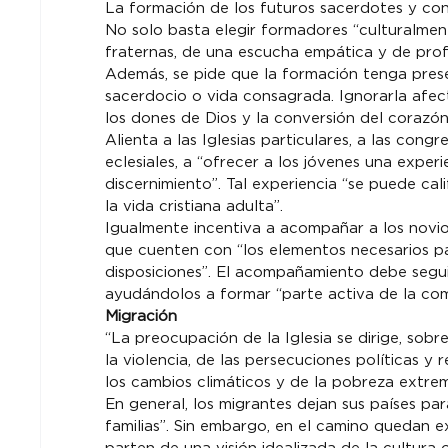
La formación de los futuros sacerdotes y cons
No solo basta elegir formadores “culturalmen
fraternas, de una escucha empática y de profu
Además, se pide que la formación tenga presen
sacerdocio o vida consagrada. Ignorarla afect
los dones de Dios y la conversión del corazón
Alienta a las Iglesias particulares, a las cong
eclesiales, a “ofrecer a los jóvenes una expe
discernimiento”. Tal experiencia “se puede ca
la vida cristiana adulta”.
Igualmente incentiva a acompañar a los novio
que cuenten con “los elementos necesarios par
disposiciones”. El acompañamiento debe segui
ayudándolos a formar “parte activa de la com
Migración
“La preocupación de la Iglesia se dirige, sobr
la violencia, de las persecuciones políticas y 
los cambios climáticos y de la pobreza extrema
En general, los migrantes dejan sus países pa
familias”. Sin embargo, en el camino quedan ex